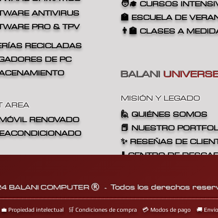
🧑‍🎓 CURSOS INTENS
TWARE ANTIVIRUS
🏫 ESCUELA DE VERA
FTWARE PRO & TPV
👨‍🏫
CLASES A MEDID
ERÍAS RECICLADAS
RGADORES DE PC
BALANI
UNIVERS
MACENAMIENTO
MISIÓN Y LEGADO
T AREA
🙋
QUIÉNES SOMOS
/ MÓVIL RENOVADO
📕 NUESTRO PORTFOL
 REACONDICIONADO
✨ RESEÑAS DE CLIEN
⬇️ CENTRO DE DESCA
📔 BLOG DE INFORMÁ
Todo
s los dere
cho
s reser
4 BALANI COMPUT
ER
®
-
________________________________________________________
💼 Propiedad intelectual
🛒 Condiciones de compra
💳 Modos de pago
🚚 Enví