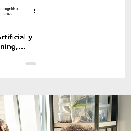
go cognitivo
e lectura
rtificial y
ning,
fesiones
anda