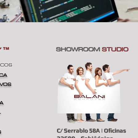
SHOWROOM
STUDIO
Y
™
ICOS
ICA
IVOS
IA
L
C/ Serrablo 58A | Oficinas
G