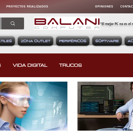
proyectos realizados
OPINIONES
CONta
"El mejor PC no es el 
TILES
ZONA OUTLET
PERIFÉRICOS
SOFTWARE
A
S
VIDA DIGITAL
TRUCOS
RATIVAS
HARDWARE
SOFTWARE
EOJUEGOS
DISPOSITIVOS MÓVILES