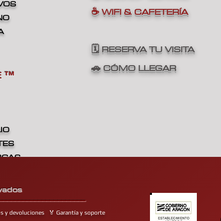
IVOS
☕ WIFI & CAFETERÍA
NO
A
🗓️ RESERVA TU VISITA
🚗 CÓMO LLEGAR
E
™
IO
TES
RGAS
TICA
vados
______________________
os y devoluciones
🏅 Garantía y soporte