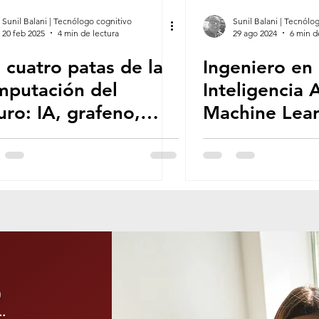
MÁTICA
ALFABETIZACIÓN DIGITAL
Sunil Balani | Tecnólogo cognitivo
Sunil Balani | Tecnólo
20 feb 2025
4 min de lectura
29 ago 2024
6 min d
 cuatro patas de la
Ingeniero en
ALES
LIBROS & MANUALES
PODCASTING
mputación del
Inteligencia A
uro: IA, grafeno,
Machine Lear
 ACADÉMICO
EMPRENDIMIENTO DIGITAL
nología cuántica e
entre las pro
erfaces cerebro-
con más dem
denador
RÁFICO
DESARROLLO WEB
RÓNICO
TECNOLOGÍA SOSTENIBLE
o
.