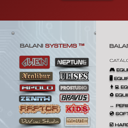
BALANI
SYSTEMS
BALA
™
CATÁL
🎮
EQU
🖥️ EQU
👨‍💻 E
♻️ EQU
↔️ PERI
💿 SO
☑️
HAR