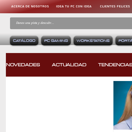
ACERCA DE NOSOTROS
IDEA TU PC CON IDEA
CLIENTES FELICES
CATÁLOGO
PC GAMING
WORKSTATIONS
PORTÁ
NOVEDADES
ACTUALIDAD
TENDENCIA
CASOS DE ÉXITO
REVIEWS
COMPA
CONSOLAS
EQUIPOS GAMING
VID