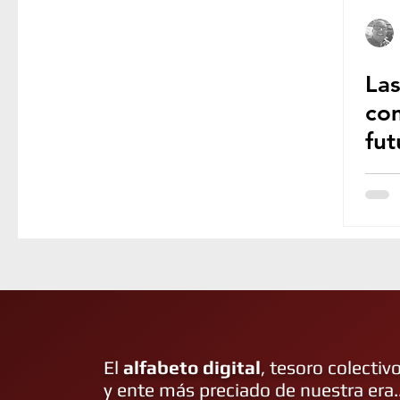
APLICACIONES MÓVILES
RETROINFOR
Las
GUÍAS DIDÁCTICAS
CURSOS & TUTORI
co
fut
SUSCRIPCIONES
EVENTOS
MUNDO
tec
int
or
TRANSFORMACIÓN DIGITAL
DISEÑO G
MARKETING DIGITAL
COMERCIO ELECT
El
alfabeto digital
, tesoro colectiv
y ente más preciado de nuestra era..