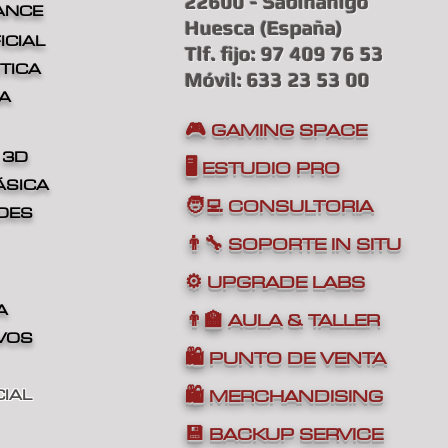
22600 - Sabiñánigo
ANCE
Huesca (España
)
ICIAL
Tlf. fijo: 97 409 76 53
TICA
Móvil: 633 23 53 00
A
🎮 GAMING SPACE
 3D
🖥️ ESTUDIO PRO
ÁSICA
🧑‍💻 CONSULTORIA
DES
👨‍🔧 SOPORTE IN SITU
⚙️ UPGRADE LABS
A
👨‍🏫 AULA & TALLER
IVOS
🛍️ PUNTO DE VENTA
🛍️ MERCHANDISING
IAL
💾 BACKUP SERVICE