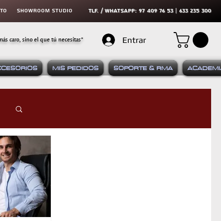
cto
SHOWROOM STUDIO
tLF. / WHATSAPP: 97 409 76 53 | 633 235 300
más caro, sino el que tú necesitas"
Entrar
CCESORIOS
MIS PEDIDOS
SOPORTE & RMA
ACADEMI