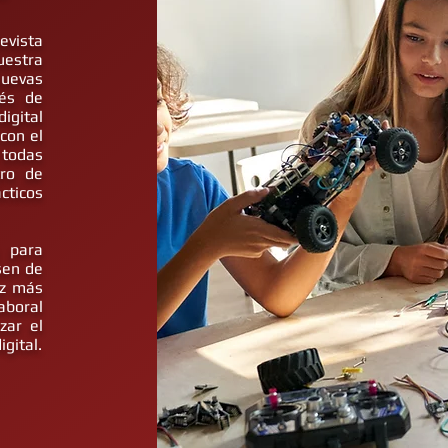
revista
uestra
uevas
vés de
igital
con el
 todas
tro de
cticos
s para
sen de
ez más
aboral
zar el
igital.