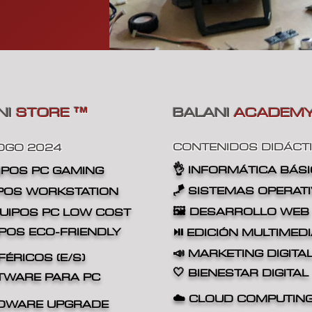
NI
STORE
BALANI
ACADEM
™
CONTENIDOS DIDÁCT
OGO 2024
👌
INFORMÁTICA BÁS
IPOS
PC GAMING
🪁 SISTEMAS OPERAT
IPOS
WORKSTATION
🖼️ DESARROLLO WEB
QUIPOS
PC LOW COST
IPOS
ECO-FRIENDLY
⏯️ EDICIÓN MULTIMED
📣 MARKETING DIGITA
FÉRICOS (E/S)
🤍 BIENESTAR DIGITAL
FTWARE PARA PC
☁️ CLOUD COMPUTIN
DWARE UPGRADE