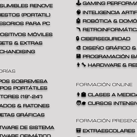
🕹️ GAMING PERFORM
NSUMIBLES RENOVE
🧠 INTELIGENCIA ARTIF
UESTOS (PORTATIL)
🤖 ROBÓTICA & DOMÓ
ESORIOS PARA PC
🪃 RETROINFORMÁTIC
POSITIVOS MÓVILES
🔒 CIBERSEGURIDAD
GETS & EXTRAS
🎨 DISEÑO GRÁFICO &
RCHANDISING
💾
PROGRAMACIÓN B
👨‍🔧
HARDWARE & RE
ORÍAS
POS
SOBREMESA
FORMACIÓN ONLINE
IPOS
PORTÁTILES
👨‍🏫
CLASES A MEDID
ITORES (19"-24")
🧑‍🎓 CURSOS INTENS
CLADOS & RATONES
RJETAS GRÁFICAS
FORMACIÓN PRESENC
FTWARE DE SISTEMA
🎒
EXTRAESCOLARES
FTWARE OFIMÁTICO