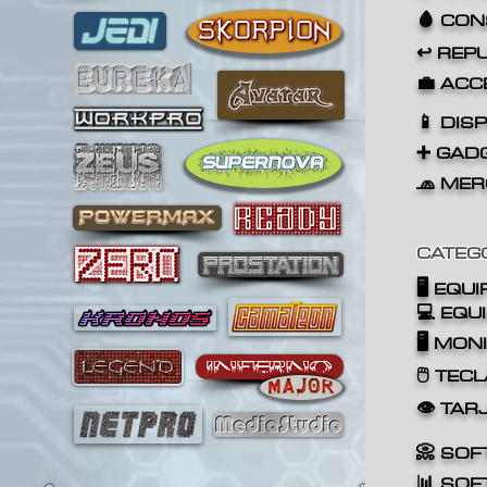
🩸 CO
↩️ REP
💼 ACC
📱 DIS
➕ GAD
🧢 ME
CATEG
🖥️
EQUI
💻 EQU
🖥️ MON
🖱️ TE
👁️ TA
📀 SO
📊 SO