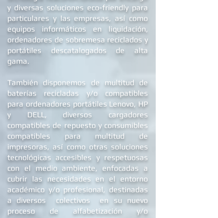
®
En Balani Computer
disponemos de
tecnología reacondicionada por encargo
y diversas soluciones eco-friendly para
particulares y las empresas, así como
equipos informáticos en liquidación,
ordenadores de
sobremesa reciclados
y
portátiles descatalogados de alta
gama.
También disponemos de multitud de
baterías recicladas y/o compatibles
para ordenadores portátiles Lenovo, HP
y DELL
, diversos cargadores
compatibles de repuest
o y c
onsumibles
compatibles para multitud de
impresoras, así como otras soluciones
tecnológicas accesibles y respetuosas
con el medio ambiente, enfocadas a
cubrir las necesidades en el entorno
académico y/o profesional, destinadas
a diversos colectivos en su nuevo