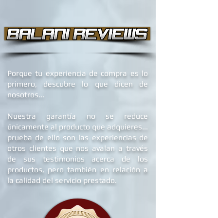
Porque tu experiencia de compra es lo
primero, descubre lo que dicen de
nosotros...
Nuestra garantía no se reduce
únicamente al producto que adquieres...
prueba de ello son las experiencias de
otros clientes que nos avalan a través
de sus testimonios acerca de los
productos, pero también en relación a
la calidad del servicio prestado.