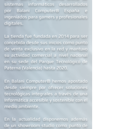
B
alani Store™ es la tienda online de
sistemas informáticos desarrollados
por Balani Computer® España
e
ingeniados para gamers y profesionales
digitales.
La tienda fue fundada en 2014 para ser
concebida desde sus inicios como punto
de venta exclusivo en la red y mantuvo
su actividad comercial a nivel nacional
en su sede d
el Parque Tecnológico de
Paterna (Valencia) hasta 2020.
®
En Balani Computer
hemos apostado
desde siempre
por ofrecer soluciones
tecnológicas integrales a través de una
Informática accesible y sostenible con el
medio ambiente.
En la actualidad dis
ponemos además