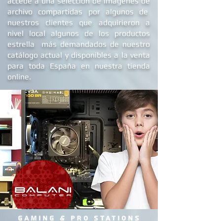
e
instalaciones
desde su fundación y
accede a una selección de imágenes de
archivo compartidas por algunos de
nuestros clientes que adquirieron a
nivel local algunos de los productos
estrella más demandados de nuestro
catálogo actual y disponibles a la venta
para toda España en nuestra tienda
online.