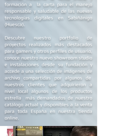
Además, ofrecemos
cobertura a nivel
nacional mediante la venta online y
formación a la carta para el manejo
responsable y saludable de las nuevas
tecnologías digitales en Sabiñánigo
(Huesca).
Descubre nuestro portfolio de
proyectos realizados más destacados
para gamers y otros perfiles de usuario,
conoce nuestro nuevo showroom studio
e
instalaciones
desde su fundación y
accede a una selección de imágenes de
archivo compartidas por algunos de
nuestros clientes que adquirieron a
nivel local algunos de los productos
estrella más demandados de nuestro
catálogo actual y disponibles a la venta
para toda España en nuestra tienda
online.