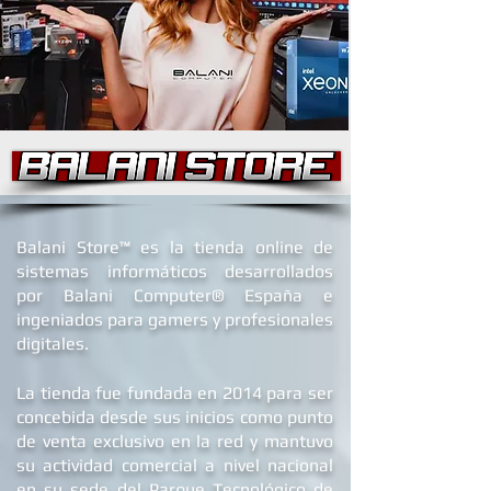
B
alani Store™ es la tienda online de
sistemas informáticos desarrollados
por Balani Computer® España
e
ingeniados para gamers y profesionales
digitales.
La tienda fue fundada en 2014 para ser
concebida desde sus inicios como punto
de venta exclusivo en la red y mantuvo