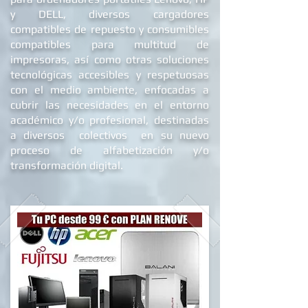
baterías recicladas y/o compatibles
para ordenadores portátiles Lenovo, HP
y DELL
, diversos cargadores
compatibles de repuest
o y c
onsumibles
compatibles para multitud de
impresoras, así como otras soluciones
tecnológicas accesibles y respetuosas
con el medio ambiente, enfocadas a
cubrir las necesidades en el entorno
académico y/o profesional, destinadas
a diversos colectivos en su nuevo
proceso de alfabetizació
n y/o
transformación digital.