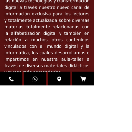
formación integral sin límites acerca de
las nuevas tecnologías y transformación
digital a través nuestro nuevo canal de
información exclusiva para los lectores
y totalmente actualizada sobre diversas
materias totalmente relacionadas con
la alfabetización digital y también en
relación a muchos otros contenidos
vinculados con el mundo digital y la
Informática, los cuales desarrollamos e
impartimos en nuestra aula-taller a
través de diversos materiales didácticos
y cursos más demandados.
Encuentra ya toda la inspiración que
necesitas para afrontar con éxito los
nuevos retos que precisen de las
nuevas tecnologías en un mundo cada
vez más interconectado, ya sea en tu
vida personal o laboral y de modo que