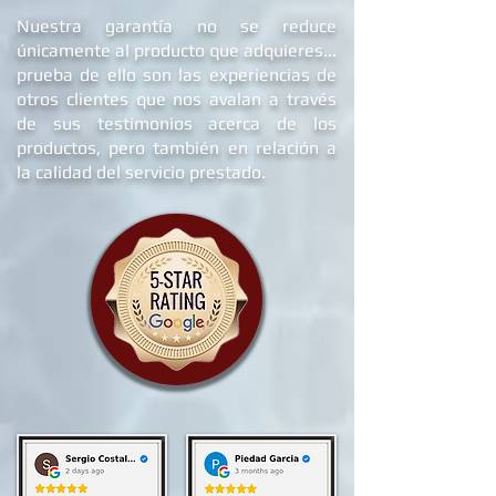
nosotros...
Nuestra garantía no se reduce
únicamente al producto que adquieres...
prueba de ello son las experiencias de
otros clientes que nos avalan a través
de sus testimonios acerca de los
productos, pero también en relación a
la calidad del servicio prestado.