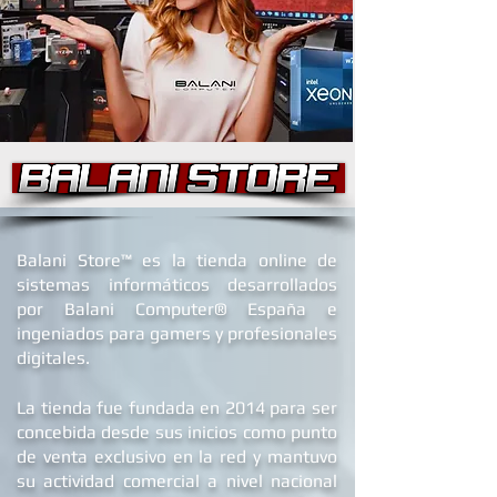
B
alani Store™ es la tienda online de
sistemas informáticos desarrollados
por Balani Computer® España
e
ingeniados para gamers y profesionales
digitales.
La tienda fue fundada en 2014 para ser
concebida desde sus inicios como punto
de venta exclusivo en la red y mantuvo
su actividad comercial a nivel nacional