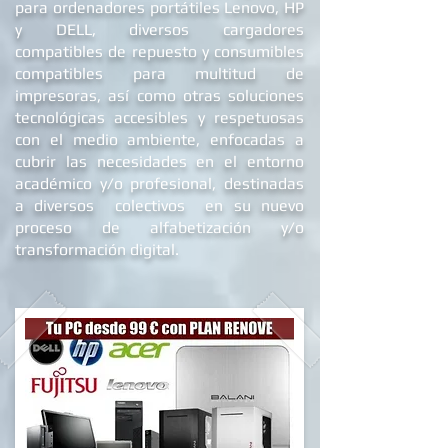
para ordenadores portátiles Lenovo, HP
y DELL
, diversos cargadores
compatibles de repuest
o y c
onsumibles
compatibles para multitud de
impresoras, así como otras soluciones
tecnológicas accesibles y respetuosas
con el medio ambiente, enfocadas a
cubrir las necesidades en el entorno
académico y/o profesional, destinadas
a diversos colectivos en su nuevo
proceso de alfabetizació
n y/o
transformación digital.