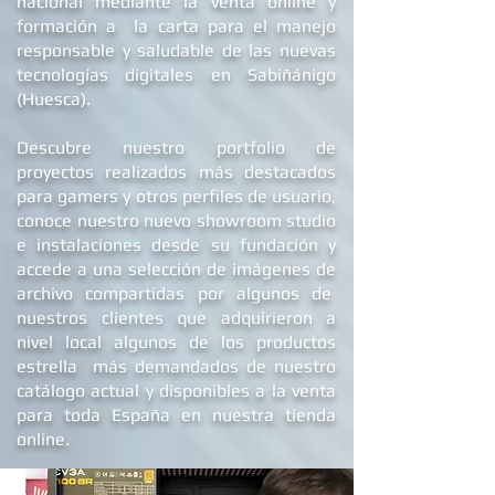
nacional mediante la venta online y
formación a la carta para el manejo
responsable y saludable de las nuevas
tecnologías digitales en Sabiñánigo
(Huesca).
Descubre nuestro portfolio de
proyectos realizados más destacados
para gamers y otros perfiles de usuario,
conoce nuestro nuevo showroom studio
e
instalaciones
desde su fundación y
accede a una selección de imágenes de
archivo compartidas por algunos de
nuestros clientes que adquirieron a
nivel local algunos de los productos
estrella más demandados de nuestro
catálogo actual y disponibles a la venta
para toda España en nuestra tienda
online.