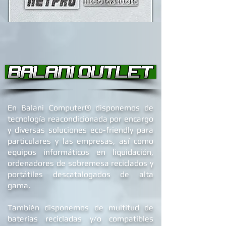
®
En Balani Computer
disponemos de
tecnología reacondicionada por encargo
y diversas soluciones eco-friendly para
particulares y las empresas, así como
equipos informáticos en liquidación,
ordenadores de
sobremesa reciclados
y
portátiles descatalogados de alta
gama.
También disponemos de multitud de
baterías recicladas y/o compatibles