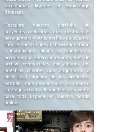
tecnologías digitales en Sabiñánigo
(Huesca).
Descubre nuestro portfolio de
proyectos realizados más destacados
para gamers y otros perfiles de usuario,
conoce nuestro nuevo showroom studio
e
instalaciones
desde su fundación y
accede a una selección de imágenes de
archivo compartidas por algunos de
nuestros clientes que adquirieron a
nivel local algunos de los productos
estrella más demandados de nuestro
catálogo actual y disponibles a la venta
para toda España en nuestra tienda
online.