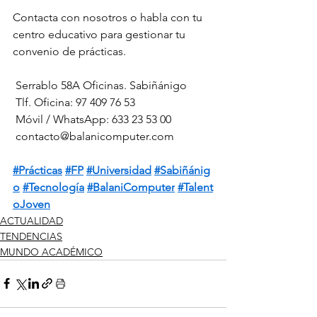
Contacta con nosotros o habla con tu 
centro educativo para gestionar tu 
convenio de prácticas.
 Serrablo 58A Oficinas. Sabiñánigo
 Tlf. Oficina: 97 409 76 53
 Móvil / WhatsApp: 633 23 53 00
contacto@balanicomputer.com
#Prácticas
#FP
#Universidad
#Sabiñánig
o
#Tecnología
#BalaniComputer
#Talent
oJoven
ACTUALIDAD
TENDENCIAS
MUNDO ACADÉMICO