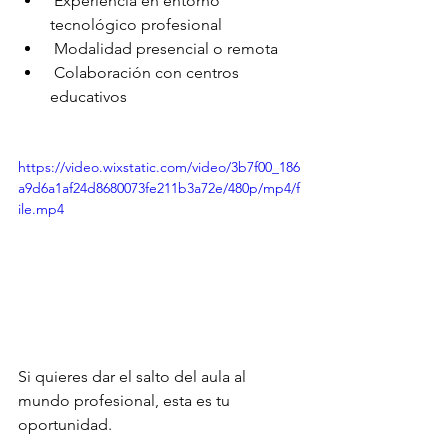
 Experiencia en entorno 
tecnológico profesional
 Modalidad presencial o remota
 Colaboración con centros 
educativos
https://video.wixstatic.com/video/3b7f00_186
a9d6a1af24d8680073fe211b3a72e/480p/mp4/f
ile.mp4
Si quieres dar el salto del aula al 
mundo profesional, esta es tu 
oportunidad.