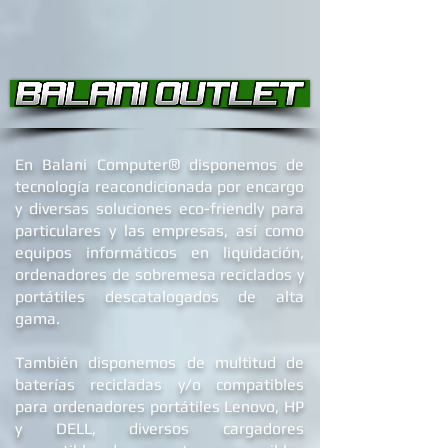
®
En Balani Computer
disponemos de
tecnología reacondicionada por encargo
y diversas soluciones eco-friendly para
particulares y las empresas, así como
equipos informáticos en liquidación,
ordenadores de
sobremesa reciclados
y
portátiles descatalogados de alta
gama.
También disponemos de multitud de
baterías recicladas y/o compatibles
para ordenadores portátiles Lenovo, HP
y DELL
, diversos cargadores