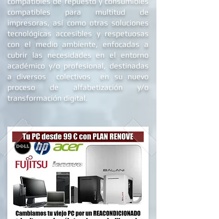
compatibles de repuest
o y c
onsumibles
compatibles para multitud de
impresoras, así como otras soluciones
tecnológicas accesibles y respetuosas
con el medio ambiente, enfocadas a
cubrir las necesidades en el entorno
académico y/o profesional, destinadas
a diversos colectivos en su nuevo
proceso de alfabetizació
n y/o
transformación digital.