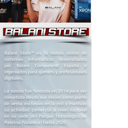
B
alani Store™ es la tienda online de
sistemas informáticos desarrollados
por Balani Computer® España
e
ingeniados para gamers y profesionales
digitales.
La tienda fue fundada en 2014 para ser
concebida desde sus inicios como punto
de venta exclusivo en la red y mantuvo
su actividad comercial a nivel nacional
en su sede d
el Parque Tecnológico de
Paterna (Valencia) hasta 2020.