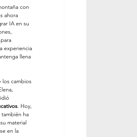
 montaña con 
s ahora 
rar IA en su 
ones, 
 para 
la experiencia 
antenga llena 
e los cambios 
Elena, 
idió 
cativos
. Hoy, 
e también ha 
su material 
se en la 