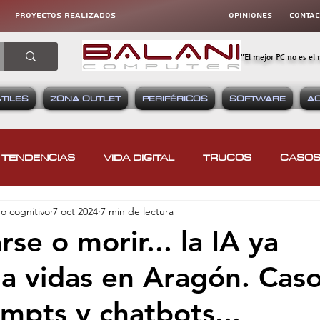
proyectos realizados
OPINIONES
CONta
"El mejor PC no es el 
TILES
ZONA OUTLET
PERIFÉRICOS
SOFTWARE
A
TENDENCIAS
VIDA DIGITAL
TRUCOS
CASOS
go cognitivo
7 oct 2024
7 min de lectura
HARDWARE
SOFTWARE
CONSOLAS
EQ
se o morir... la IA ya
a vidas en Aragón. Cas
VOS MÓVILES
APLICACIONES MÓVILES
RETROIN
ompts y chatbots...