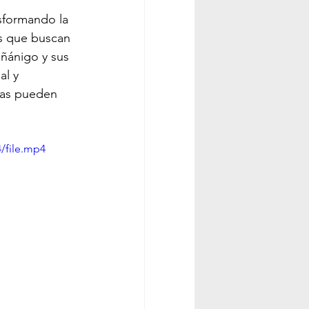
ROS & MANUALES
nsformando la 
s que buscan 
iñánigo y sus 
l y 
tas pueden 
ESARROLLO WEB
/file.mp4