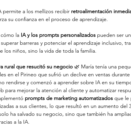
A permite a los mellizos recibir 
retroalimentación inmedi
erza su confianza en el proceso de aprendizaje.
 cómo la 
IA y los prompts personalizados
 pueden ser un
 superar barreras y potenciar el aprendizaje inclusivo, t
 los niños, sino la vida de toda la familia.
a rural que resucitó su negocio
 🌿 María tenía una pequ
es en el Pirineo que sufrió un declive en ventas durante
o rendirse y comenzó a aprender sobre IA en su tiempo l
eb para mejorar la atención al cliente y automatizar respu
mplementó 
prompts de marketing automatizados
 que le
lizadas a sus clientes, lo que resultó en un aumento del 
solo ha salvado su negocio, sino que también ha amplia
cias a la IA.