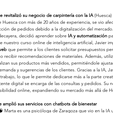
 revitalizó su negocio de carpintería con la IA
 (Huesca)
de Huesca con más de 20 años de experiencia, se vio afec
ción de pedidos debido a la digitalización del mercado.
decayera, decidió aprender sobre 
IA y automatización
 pa
 nuestro curso online de inteligencia artificial, Javier 
web
 que permite a los clientes solicitar presupuestos pe
so recibir recomendaciones de materiales. Además, utiliz
alizan sus productos más vendidos, permitiéndole ajustar
manda y sugerencias de los clientes. Gracias a la IA, Jav
trabajo, lo que le permite dedicarse más a la parte creat
stente digital se encarga de las consultas y pedidos. Su 
sibilidad online, expandiendo su mercado más allá de H
e amplió sus servicios con chatbots de bienestar 
🧠 Marta es una psicóloga de Zaragoza que vio en la IA 