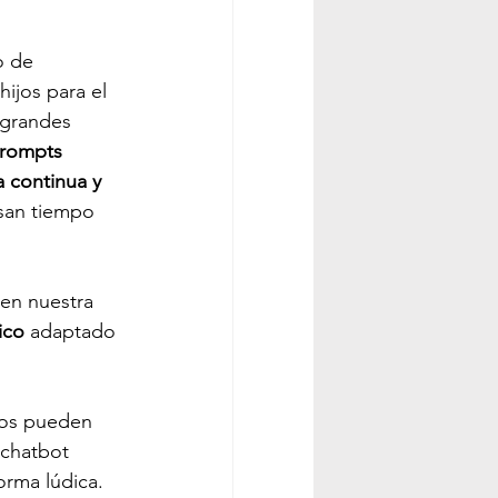
o de 
ijos para el 
 grandes 
rompts 
a continua y 
san tiempo 
en nuestra 
ico
 adaptado 
ijos pueden 
 chatbot 
orma lúdica.