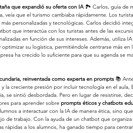
taña que expandió su oferta con IA
 🏞️ Carlos, guía de
, veía que el turismo cambiaba rápidamente. Los turista
más personalizadas y tecnológicas. Carlos decidió integ
tbot que interactúa con los turistas antes de las excursi
alizadas en función de sus intereses. Además, utiliza IA
y optimizar su logística, permitiéndole centrarse más en 
mpresa ha crecido lo suficiente para que su agenda se m
ecundaria, reinventada como experta en prompts
 📚 Ant
y la creciente presión por incluir tecnología en el aula, 
a, se sintió desbordada. Pero en lugar de resistirse, dec
ibres para aprender sobre 
prompts éticos y chatbots edu
lumnos a interactuar con la IA de manera ética, sino qu
jo de trabajo. Con la ayuda de un chatbot que organiza 
as rápidas a los alumnos, ha ganado tiempo para centrar