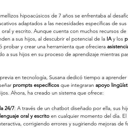
mellizos hipoacúsicos de 7 años se enfrentaba al desafí
cativos adaptados a las necesidades específicas de sus h
e oral y escrito. Aunque cuenta con muchos recursos de
den a sus hijos, al descubrir el potencial de la 
IA
 y los 
p
ió probar y crear una herramienta que ofreciera 
asistenci
do a sus hijos en su proceso de aprendizaje mientras pa
previa en tecnología, Susana dedicó tiempo a aprender 
señar 
prompts específicos
 que integraran 
apoyo lingüíst
hijos. Ahora, ha creado un sistema que ofrece:
da 24/7
: A través de un chatbot diseñado por ella, sus h
lenguaje oral y escrito
 en cualquier momento del día. El
eractiva, corrigiendo errores y sugiriendo mejoras de f