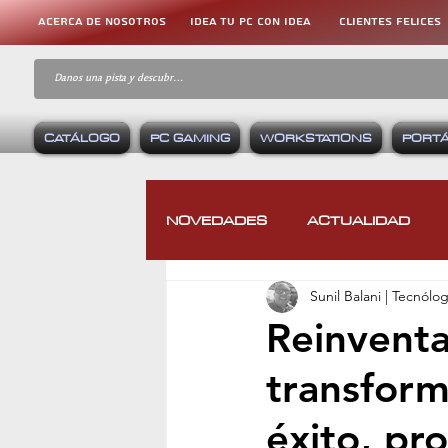
ACERCA DE NOSOTROS
IDEA TU PC CON IDEA
CLIENTES FELICES
CATÁLOGO
PC GAMING
WORKSTATIONS
PORTÁ
NOVEDADES
ACTUALIDAD
Sunil Balani | Tecnólo
REVIEWS
COMPARATIVAS
Reinventar
transform
VIDEOJUEGOS
DISPOSITI
éxito, pr