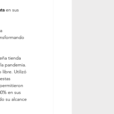
ata
 en sus 
a 
ransformando 
eña tienda 
 la pandemia. 
ibre. Utilizó 
estas 
 permitieron 
30% en sus 
do su alcance 