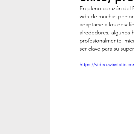
ALFABETIZACIÓN DIGITAL
En pleno corazón del Pi
vida de muchas perso
adaptarse a los desafío
PODCASTING
SUSCRIPCI
alrededores, algunos h
profesionalmente, mie
ser clave para su supe
EMPRENDIMIENTO DIGITAL
https://video.wixstatic
MARKETING DIGITAL
COME