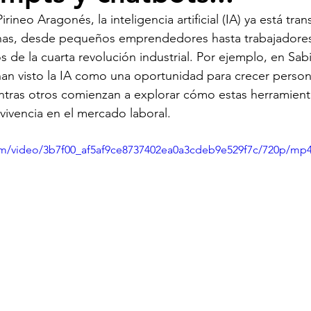
GUÍAS DIDÁCTICAS
CURSOS & TUTORIALES
LIB
rineo Aragonés, la inteligencia artificial (IA) ya está tra
nas, desde pequeños emprendedores hasta trabajadore
s de la cuarta revolución industrial. Por ejemplo, en Sab
ONES
EVENTOS
MUNDO ACADÉMICO
an visto la IA como una oportunidad para crecer persona
ntras otros comienzan a explorar cómo estas herramien
rvivencia en el mercado laboral.
TRANSFORMACIÓN DIGITAL
DISEÑO GRÁFICO
D
.com/video/3b7f00_af5af9ce8737402ea0a3cdeb9e529f7c/720p/mp4
RCIO ELECTRÓNICO
TECNOLOGÍA SOSTENIBLE