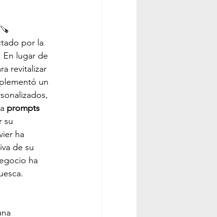
 🪚
tado por la 
 En lugar de 
ra revitalizar 
implementó un 
rsonalizados, 
a 
prompts 
 su 
ier ha 
iva de su 
negocio ha 
uesca.
una 