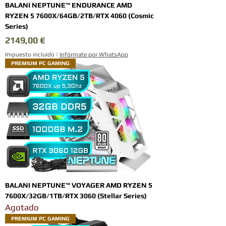
BALANI NEPTUNE™ ENDURANCE AMD
RYZEN 5 7600X/64GB/2TB/RTX 4060 (Cosmic
Series)
Precio
2149,00 €
Impuesto incluido
|
Infórmate por WhatsApp
PREMIUM PC GAMING
BALANI NEPTUNE™ VOYAGER AMD RYZEN 5
7600X/32GB/1TB/RTX 3060 (Stellar Series)
Agotado
PREMIUM PC GAMING