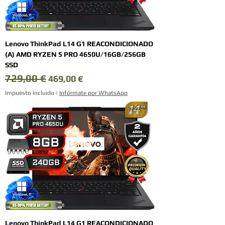
Lenovo ThinkPad L14 G1 REACONDICIONADO
(A) AMD RYZEN 5 PRO 4650U/16GB/256GB
SSD
729,00 €
Precio
Precio de oferta
469,00 €
Impuesto incluido
|
Infórmate por WhatsApp
Lenovo ThinkPad L14 G1 REACONDICIONADO