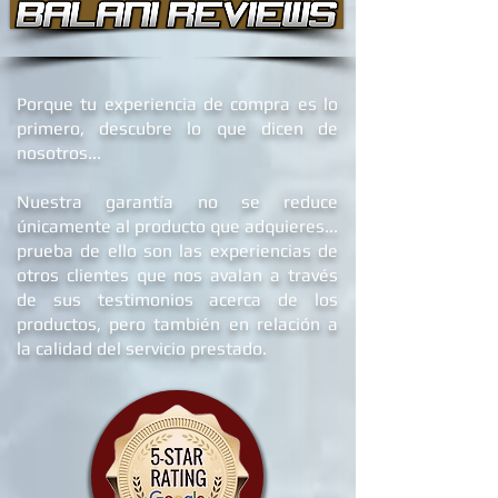
Porque tu experiencia de compra es lo
primero, descubre lo que dicen de
nosotros...
Nuestra garantía no se reduce
únicamente al producto que adquieres...
prueba de ello son las experiencias de
otros clientes que nos avalan a través
de sus testimonios acerca de los
productos, pero también en relación a
la calidad del servicio prestado.