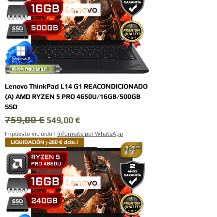
Lenovo ThinkPad L14 G1 REACONDICIONADO
(A) AMD RYZEN 5 PRO 4650U/16GB/500GB
SSD
759,00 €
Precio
Precio de oferta
549,00 €
Impuesto incluido
|
Infórmate por WhatsApp
LIQUIDACIÓN ¡-260 € dcto.!