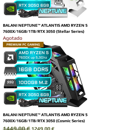
BALANI NEPTUNE™ ATLANTIS AMD RYZEN 5
7600X/16GB/1TB/RTX 3050 (Stellar Series)
Agotado
PREMIUM PC GAMING
BALANI NEPTUNE™ ATLANTIS AMD RYZEN 5
7600X/16GB/1TB/RTX 3050 (Cosmic Series)
1449,00 €
Precio
Precio de oferta
1249,00 €