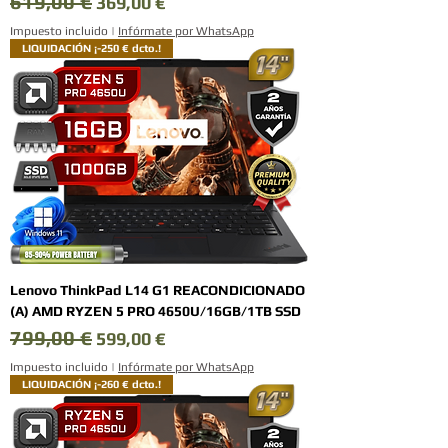
619,00 €
Precio
Precio de oferta
369,00 €
Impuesto incluido
|
Infórmate por WhatsApp
LIQUIDACIÓN ¡-250 € dcto.!
Lenovo ThinkPad L14 G1 REACONDICIONADO
(A) AMD RYZEN 5 PRO 4650U/16GB/1TB SSD
799,00 €
Precio
Precio de oferta
599,00 €
Impuesto incluido
|
Infórmate por WhatsApp
LIQUIDACIÓN ¡-260 € dcto.!