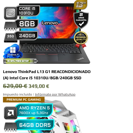
Lenovo ThinkPad L13 G1 REACONDICIONADO
(A) Intel Core i5 10310U/8GB/240GB SSD
629,00 €
Precio
Precio de oferta
349,00 €
Impuesto incluido
|
Infórmate por WhatsApp
PREMIUM PC GAMING