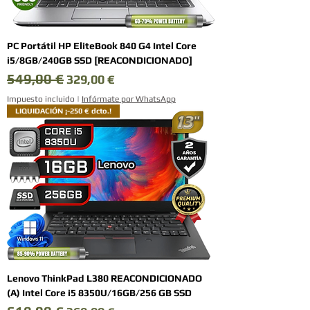
PC Portátil HP EliteBook 840 G4 Intel Core
i5/8GB/240GB SSD [REACONDICIONADO]
549,00 €
Precio
Precio de oferta
329,00 €
Impuesto incluido
|
Infórmate por WhatsApp
LIQUIDACIÓN ¡-250 € dcto.!
Lenovo ThinkPad L380 REACONDICIONADO
(A) Intel Core i5 8350U/16GB/256 GB SSD