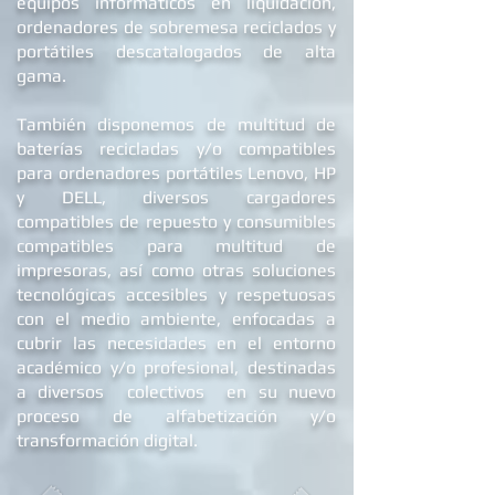
equipos informáticos en liquidación,
ordenadores de
sobremesa reciclados
y
portátiles descatalogados de alta
gama.
También disponemos de multitud de
baterías recicladas y/o compatibles
para ordenadores portátiles Lenovo, HP
y DELL
, diversos cargadores
compatibles de repuest
o y c
onsumibles
compatibles para multitud de
impresoras, así como otras soluciones
tecnológicas accesibles y respetuosas
con el medio ambiente, enfocadas a
cubrir las necesidades en el entorno
académico y/o profesional, destinadas
a diversos colectivos en su nuevo
proceso de alfabetizació
n y/o
transformación digital.