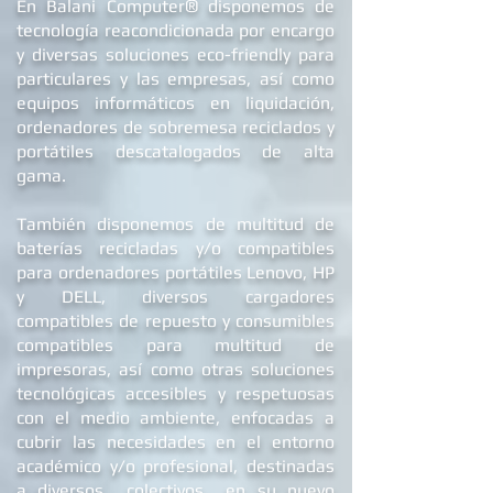
®
En Balani Computer
disponemos de
tecnología reacondicionada por encargo
y diversas soluciones eco-friendly para
particulares y las empresas, así como
equipos informáticos en liquidación,
ordenadores de
sobremesa reciclados
y
portátiles descatalogados de alta
gama.
También disponemos de multitud de
baterías recicladas y/o compatibles
para ordenadores portátiles Lenovo, HP
y DELL
, diversos cargadores
compatibles de repuest
o y c
onsumibles
compatibles para multitud de
impresoras, así como otras soluciones
tecnológicas accesibles y respetuosas
con el medio ambiente, enfocadas a
cubrir las necesidades en el entorno
académico y/o profesional, destinadas
a diversos colectivos en su nuevo