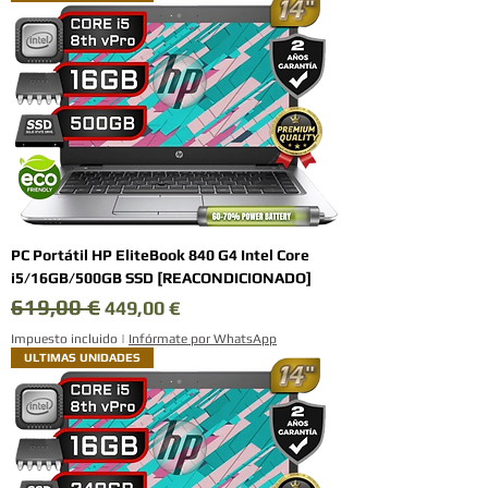
PC Portátil HP EliteBook 840 G4 Intel Core
i5/16GB/500GB SSD [REACONDICIONADO]
619,00 €
Precio
Precio de oferta
449,00 €
Impuesto incluido
|
Infórmate por WhatsApp
ULTIMAS UNIDADES