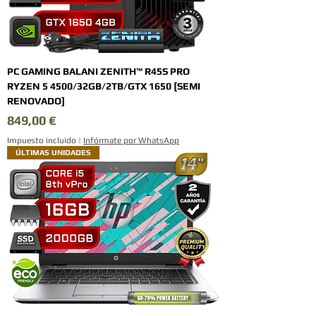
PC GAMING BALANI ZENITH™ R45S PRO
RYZEN 5 4500/32GB/2TB/GTX 1650 [SEMI
RENOVADO]
Precio
849,00 €
Impuesto incluido
|
Infórmate por WhatsApp
ÚLTIMAS UNIDADES