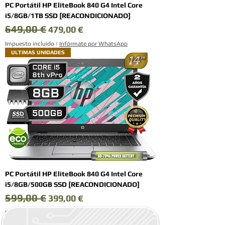
PC Portátil HP EliteBook 840 G4 Intel Core
i5/8GB/1TB SSD [REACONDICIONADO]
649,00 €
Precio
Precio de oferta
479,00 €
Impuesto incluido
|
Infórmate por WhatsApp
ULTIMAS UNIDADES
PC Portátil HP EliteBook 840 G4 Intel Core
i5/8GB/500GB SSD [REACONDICIONADO]
599,00 €
Precio
Precio de oferta
399,00 €
Impuesto incluido
|
Infórmate por WhatsApp