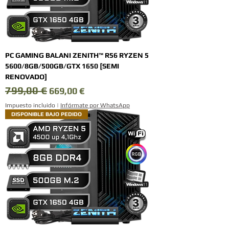
PC GAMING BALANI ZENITH™ R56 RYZEN 5
5600/8GB/500GB/GTX 1650 [SEMI
RENOVADO]
799,00 €
Precio
Precio de oferta
669,00 €
Impuesto incluido
|
Infórmate por WhatsApp
DISPONIBLE BAJO PEDIDO