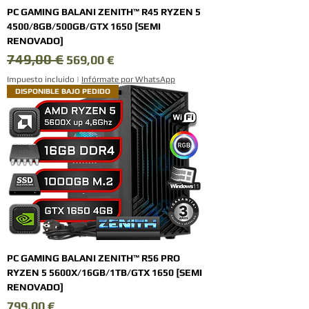
PC GAMING BALANI ZENITH™ R45 RYZEN 5
4500/8GB/500GB/GTX 1650 [SEMI
RENOVADO]
749,00 €
Precio
Precio de oferta
569,00 €
Impuesto incluido
|
Infórmate por WhatsApp
DISPONIBLE BAJO PEDIDO
PC GAMING BALANI ZENITH™ R56 PRO
RYZEN 5 5600X/16GB/1TB/GTX 1650 [SEMI
RENOVADO]
Precio
799,00 €