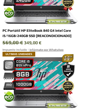
PC Portátil HP EliteBook 840 G4 Intel Core
i5/16GB/240GB SSD [REACONDICIONADO]
569,00 €
Precio
Precio de oferta
349,00 €
Impuesto incluido
|
Infórmate por WhatsApp
ULTIMAS UNIDADES