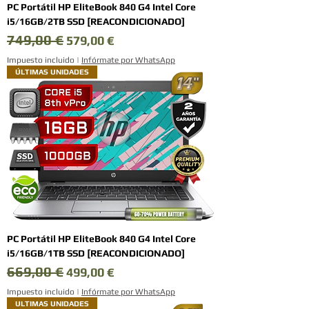
PC Portátil HP EliteBook 840 G4 Intel Core
i5/16GB/2TB SSD [REACONDICIONADO]
749,00 €
Precio
Precio de oferta
579,00 €
Impuesto incluido
|
Infórmate por WhatsApp
ÚLTIMAS UNIDADES
PC Portátil HP EliteBook 840 G4 Intel Core
i5/16GB/1TB SSD [REACONDICIONADO]
669,00 €
Precio
Precio de oferta
499,00 €
Impuesto incluido
|
Infórmate por WhatsApp
ULTIMAS UNIDADES