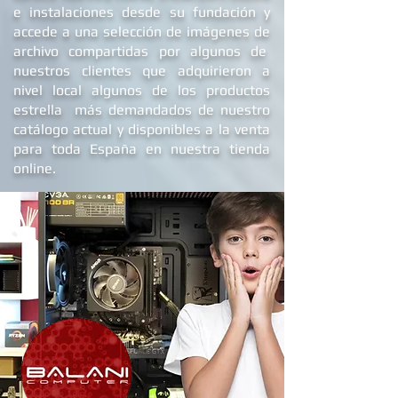
e
instalaciones
desde su fundación y
accede a una selección de imágenes de
archivo compartidas por algunos de
nuestros clientes que adquirieron a
nivel local algunos de los productos
estrella más demandados de nuestro
catálogo actual y disponibles a la venta
para toda España en nuestra tienda
online.