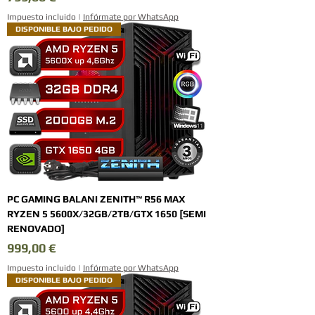
Impuesto incluido
|
Infórmate por WhatsApp
DISPONIBLE BAJO PEDIDO
PC GAMING BALANI ZENITH™ R56 MAX
RYZEN 5 5600X/32GB/2TB/GTX 1650 [SEMI
RENOVADO]
Precio
999,00 €
Impuesto incluido
|
Infórmate por WhatsApp
DISPONIBLE BAJO PEDIDO