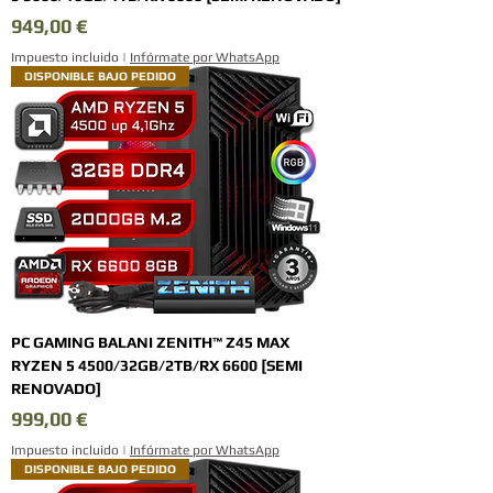
Precio
949,00 €
Impuesto incluido
|
Infórmate por WhatsApp
DISPONIBLE BAJO PEDIDO
PC GAMING BALANI ZENITH™ Z45 MAX
RYZEN 5 4500/32GB/2TB/RX 6600 [SEMI
RENOVADO]
Precio
999,00 €
Impuesto incluido
|
Infórmate por WhatsApp
DISPONIBLE BAJO PEDIDO