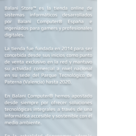
B
alani Store™ es la tienda online de
sistemas informáticos desarrollados
por Balani Computer® España
e
ingeniados para gamers y profesionales
digitales.
La tienda fue fundada en 2014 para ser
concebida desde sus inicios como punto
de venta exclusivo en la red y mantuvo
su actividad comercial a nivel nacional
en su sede d
el Parque Tecnológico de
Paterna (Valencia) hasta 2020.
®
En Balani Computer
hemos apostado
desde siempre
por ofrecer soluciones
tecnológicas integrales a través de una
Informática accesible y sostenible con el
medio ambiente.
En la actualidad dis
ponemos además