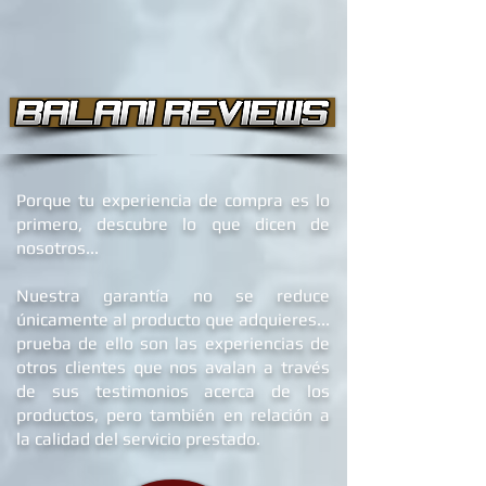
Porque tu experiencia de compra es lo
primero, descubre lo que dicen de
nosotros...
Nuestra garantía no se reduce
únicamente al producto que adquieres...
prueba de ello son las experiencias de
otros clientes que nos avalan a través
de sus testimonios acerca de los
productos, pero también en relación a
la calidad del servicio prestado.