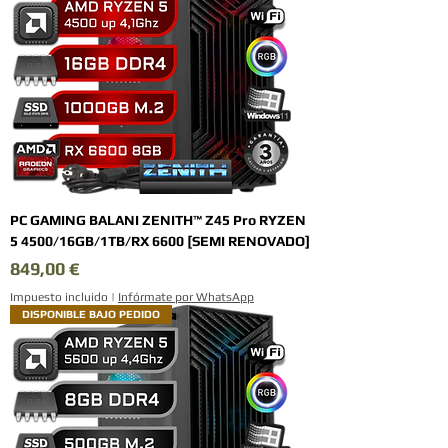
PC GAMING BALANI ZENITH™ Z45 Pro RYZEN
5 4500/16GB/1TB/RX 6600 [SEMI RENOVADO]
Precio
849,00 €
Impuesto incluido
|
Infórmate por WhatsApp
DISPONIBLE BAJO PEDIDO