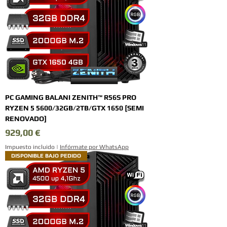
PC GAMING BALANI ZENITH™ R56S PRO
RYZEN 5 5600/32GB/2TB/GTX 1650 [SEMI
RENOVADO]
Precio
929,00 €
Impuesto incluido
|
Infórmate por WhatsApp
DISPONIBLE BAJO PEDIDO