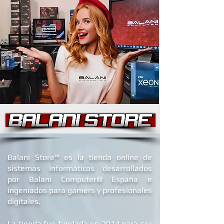
B
alani Store™ es la tienda online de
sistemas informáticos desarrollados
por Balani Computer® España
e
ingeniados para gamers y profesionales
digitales.
La tienda fue fundada en 2014 para ser