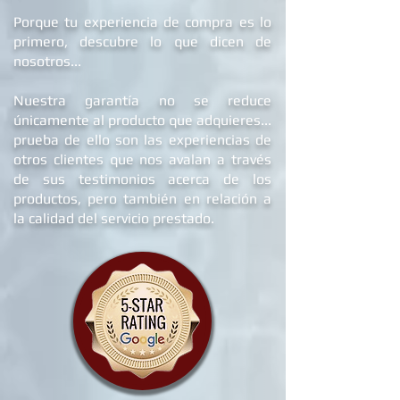
Porque tu experiencia de compra es lo
primero, descubre lo que dicen de
nosotros...
Nuestra garantía no se reduce
únicamente al producto que adquieres...
prueba de ello son las experiencias de
otros clientes que nos avalan a través
de sus testimonios acerca de los
productos, pero también en relación a
la calidad del servicio prestado.