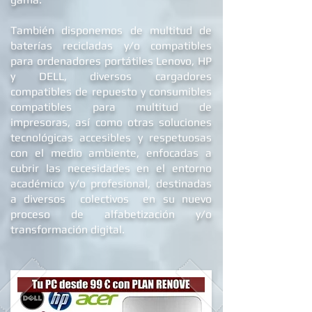
También disponemos de multitud de
baterías recicladas y/o compatibles
para ordenadores portátiles Lenovo, HP
y DELL
, diversos cargadores
compatibles de repuest
o y c
onsumibles
compatibles para multitud de
impresoras, así como otras soluciones
tecnológicas accesibles y respetuosas
con el medio ambiente, enfocadas a
cubrir las necesidades en el entorno
académico y/o profesional, destinadas
a diversos colectivos en su nuevo
proceso de alfabetizació
n y/o
transformación digital.