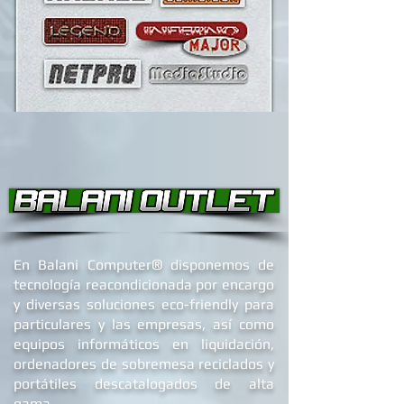
®
En Balani Computer
disponemos de
tecnología reacondicionada por encargo
y diversas soluciones eco-friendly para
particulares y las empresas, así como
equipos informáticos en liquidación,
ordenadores de
sobremesa reciclados
y
portátiles descatalogados de alta
gama.