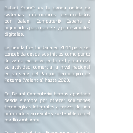
B
alani Store™ es la tienda online de
sistemas informáticos desarrollados
por Balani Computer® España
e
ingeniados para gamers y profesionales
digitales.
La tienda fue fundada en 2014 para ser
concebida desde sus inicios como punto
de venta exclusivo en la red y mantuvo
su actividad comercial a nivel nacional
en su sede d
el Parque Tecnológico de
Paterna (Valencia) hasta 2020.
®
En Balani Computer
hemos apostado
desde siempre
por ofrecer soluciones
tecnológicas integrales a través de una
Informática accesible y sostenible con el
medio ambiente.
En la actualidad dis
ponemos además