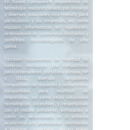
®
En Balani Computer
disponemos de
tecnología reacondicionada por encargo
y diversas soluciones eco-friendly para
particulares y las empresas, así como
equipos informáticos en liquidación,
ordenadores de
sobremesa reciclados
y
portátiles descatalogados de alta
gama.
También disponemos de multitud de
baterías recicladas y/o compatibles
para ordenadores portátiles Lenovo, HP
y DELL
, diversos cargadores
compatibles de repuest
o y c
onsumibles
compatibles para multitud de
impresoras, así como otras soluciones
tecnológicas accesibles y respetuosas
con el medio ambiente, enfocadas a
cubrir las necesidades en el entorno
académico y/o profesional, destinadas
a diversos colectivos en su nuevo