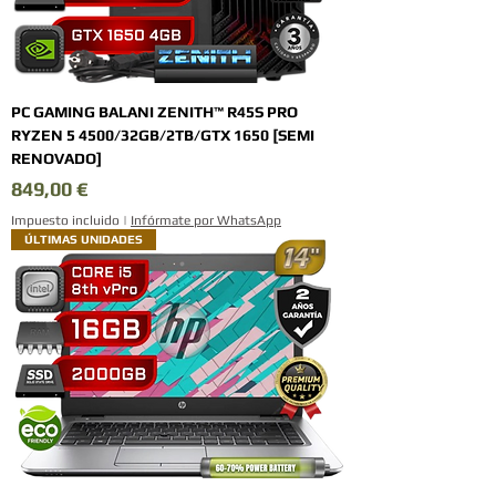
PC GAMING BALANI ZENITH™ R45S PRO
RYZEN 5 4500/32GB/2TB/GTX 1650 [SEMI
RENOVADO]
Precio
849,00 €
Impuesto incluido
|
Infórmate por WhatsApp
ÚLTIMAS UNIDADES