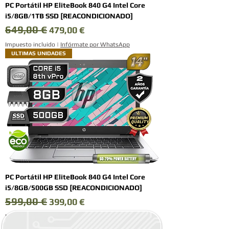
PC Portátil HP EliteBook 840 G4 Intel Core
i5/8GB/1TB SSD [REACONDICIONADO]
649,00 €
Precio
Precio de oferta
479,00 €
Impuesto incluido
|
Infórmate por WhatsApp
ULTIMAS UNIDADES
PC Portátil HP EliteBook 840 G4 Intel Core
i5/8GB/500GB SSD [REACONDICIONADO]
599,00 €
Precio
Precio de oferta
399,00 €
Impuesto incluido
|
Infórmate por WhatsApp