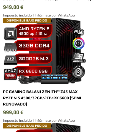
Precio
949,00 €
Impuesto incluido
|
Infórmate por WhatsApp
DISPONIBLE BAJO PEDIDO
PC GAMING BALANI ZENITH™ Z45 MAX
RYZEN 5 4500/32GB/2TB/RX 6600 [SEMI
RENOVADO]
Precio
999,00 €
Impuesto incluido
|
Infórmate por WhatsApp
DISPONIBLE BAJO PEDIDO