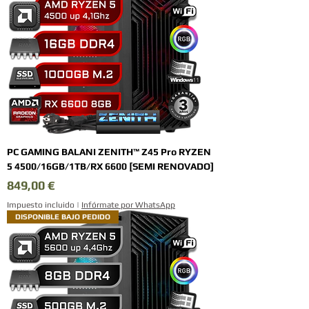
PC GAMING BALANI ZENITH™ Z45 Pro RYZEN
5 4500/16GB/1TB/RX 6600 [SEMI RENOVADO]
Precio
849,00 €
Impuesto incluido
|
Infórmate por WhatsApp
DISPONIBLE BAJO PEDIDO