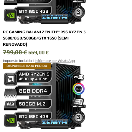
PC GAMING BALANI ZENITH™ R56 RYZEN 5
5600/8GB/500GB/GTX 1650 [SEMI
RENOVADO]
799,00 €
Precio
Precio de oferta
669,00 €
Impuesto incluido
|
Infórmate por WhatsApp
DISPONIBLE BAJO PEDIDO