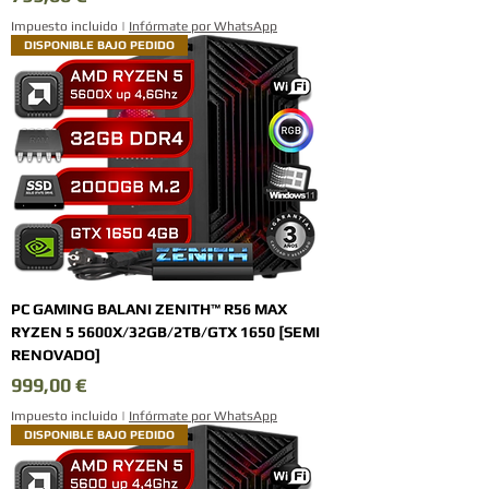
Impuesto incluido
|
Infórmate por WhatsApp
DISPONIBLE BAJO PEDIDO
PC GAMING BALANI ZENITH™ R56 MAX
RYZEN 5 5600X/32GB/2TB/GTX 1650 [SEMI
RENOVADO]
Precio
999,00 €
Impuesto incluido
|
Infórmate por WhatsApp
DISPONIBLE BAJO PEDIDO