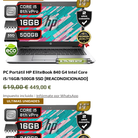
PC Portátil HP EliteBook 840 G4 Intel Core
i5/16GB/500GB SSD [REACONDICIONADO]
619,00 €
Precio
Precio de oferta
449,00 €
Impuesto incluido
|
Infórmate por WhatsApp
ULTIMAS UNIDADES