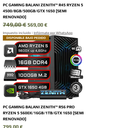
PC GAMING BALANI ZENITH™ R45 RYZEN 5
4500/8GB/500GB/GTX 1650 [SEMI
RENOVADO]
749,00 €
Precio
Precio de oferta
569,00 €
Impuesto incluido
|
Infórmate por WhatsApp
DISPONIBLE BAJO PEDIDO
PC GAMING BALANI ZENITH™ R56 PRO
RYZEN 5 5600X/16GB/1TB/GTX 1650 [SEMI
RENOVADO]
Precio
799,00 €