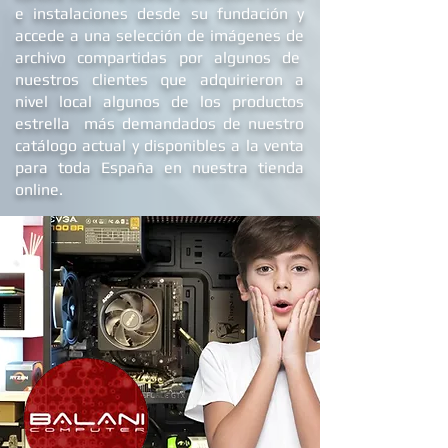
e
instalaciones
desde su fundación y
accede a una selección de imágenes de
archivo compartidas por algunos de
nuestros clientes que adquirieron a
nivel local algunos de los productos
estrella más demandados de nuestro
catálogo actual y disponibles a la venta
para toda España en nuestra tienda
online.