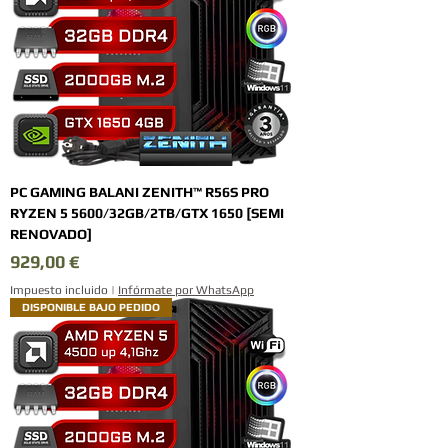
PC GAMING BALANI ZENITH™ R56S PRO
RYZEN 5 5600/32GB/2TB/GTX 1650 [SEMI
RENOVADO]
Precio
929,00 €
Impuesto incluido
|
Infórmate por WhatsApp
DISPONIBLE BAJO PEDIDO