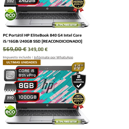
PC Portátil HP EliteBook 840 G4 Intel Core
i5/16GB/240GB SSD [REACONDICIONADO]
569,00 €
Precio
Precio de oferta
349,00 €
Impuesto incluido
|
Infórmate por WhatsApp
ULTIMAS UNIDADES