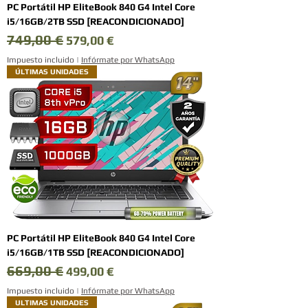
PC Portátil HP EliteBook 840 G4 Intel Core
i5/16GB/2TB SSD [REACONDICIONADO]
749,00 €
Precio
Precio de oferta
579,00 €
Impuesto incluido
|
Infórmate por WhatsApp
ÚLTIMAS UNIDADES
PC Portátil HP EliteBook 840 G4 Intel Core
i5/16GB/1TB SSD [REACONDICIONADO]
669,00 €
Precio
Precio de oferta
499,00 €
Impuesto incluido
|
Infórmate por WhatsApp
ULTIMAS UNIDADES