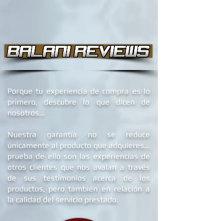
Porque tu experiencia de compra es lo
primero, descubre lo que dicen de
nosotros...
Nuestra garantía no se reduce
únicamente al producto que adquieres...
prueba de ello son las experiencias de
otros clientes que nos avalan a través
de sus testimonios acerca de los
productos, pero también en relación a
la calidad del servicio prestado.