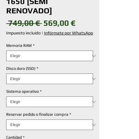
1650 [SEMI
RENOVADO]
Precio
Precio
 749,00 € 
569,00 €
de
Impuesto incluido
|
Infórmate por WhatsApp
oferta
Memoria RAM
*
Disco duro (SSD)
*
Sistema operativo
*
Reservar pedido o finalizar compra
*
Cantidad
*