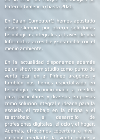
Paterna (Valencia) hasta 2020.
SYSTEM
2 x DDR4 DIMM
En caso de que la incidencia esté cubierta
UPGRADE
(hasta 64GB RAM)
por la garantía limitada, la reparación o
®
En Balani Computer
hemos apostado
solución no tendrá ningún coste pero en
desde siempre
por ofrecer soluciones
AMD RYZEN 5/7/9
caso contrario, nuestro equipo enviará un
tecnológicas integrales a través de una
(compatibles con
presupuesto al cliente para que pueda tomar
socket AM4 y A520
Informática accesible y sostenible con el
una decisión. En el presupuesto aparecerán
chipset)
medio ambiente.
los gastos relativos a la posible reparación,
así como los gastos de envío de ida y vuelta
mATX
/ mITX
En la actualidad dis
ponemos además
generados. Si el cliente opta por no reparar,
de un showroom studio como punto de
los gastos de envío generados deberán ser
S.O INCLUIDO
Windows 11 (de serie)
venta local en el Pirineo aragonés y
abonados para poder recibir su PC de vuelta.
también nos hemos especializado en
SOFTWARE
Antivirus gratuito
tecnología reacondicionada a medida
Por último, debemos aclarar que si la
EXTRA
LibreOffice
para particulares y diversas empresas
distancia fuera un problema para el cliente,
Steam
como solución integral e ideada para la
nuestro equipo valoraría de antemano la
Lector de PDF
escuela, el trabajo en la oficina y el
incidencia de modo telemático e intentando
Google Chrome
teletrabajo, el desarrollo de
ofrecer una solución lo más práctica y
Descompresor
profesiones digitales, el ocio y el hogar.
sencilla para el cliente.
Reproductor VLC
Además, ofrecemos
cobertura a nivel
nacional mediante la venta online y
COMPATIBILIDAD
S.O compatibles: