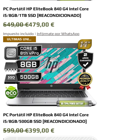
PC Portátil HP EliteBook 840 G4 Intel Core
i5/8GB/1TB SSD [REACONDICIONADO]
Precio
Precio de oferta
649,00 €
479,00 €
Impuesto incluido
|
Infórmate por WhatsApp
ULTIMAS UNIDADES
PC Portátil HP EliteBook 840 G4 Intel Core
i5/8GB/500GB SSD [REACONDICIONADO]
Precio
Precio de oferta
599,00 €
399,00 €
Impuesto incluido
|
Infórmate por WhatsApp