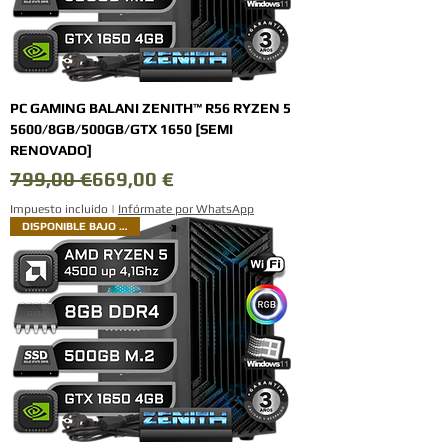
PC GAMING BALANI ZENITH™ R56 RYZEN 5
5600/8GB/500GB/GTX 1650 [SEMI
RENOVADO]
Precio
Precio de oferta
799,00 €
669,00 €
Impuesto incluido
|
Infórmate por WhatsApp
DISPONIBLE BAJO PEDIDO