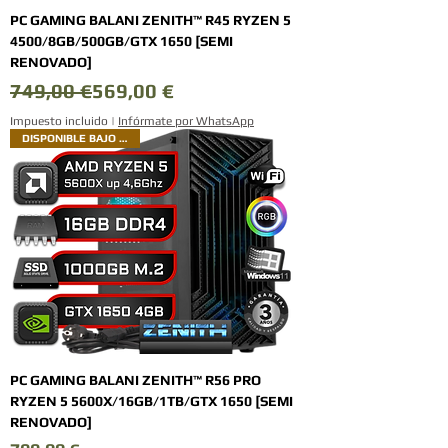
PC GAMING BALANI ZENITH™ R45 RYZEN 5
4500/8GB/500GB/GTX 1650 [SEMI
RENOVADO]
Precio
Precio de oferta
749,00 €
569,00 €
Impuesto incluido
|
Infórmate por WhatsApp
DISPONIBLE BAJO PEDIDO
PC GAMING BALANI ZENITH™ R56 PRO
RYZEN 5 5600X/16GB/1TB/GTX 1650 [SEMI
RENOVADO]