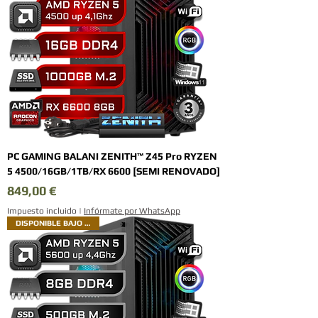
PC GAMING BALANI ZENITH™ Z45 Pro RYZEN
5 4500/16GB/1TB/RX 6600 [SEMI RENOVADO]
Precio
849,00 €
Impuesto incluido
|
Infórmate por WhatsApp
DISPONIBLE BAJO PEDIDO