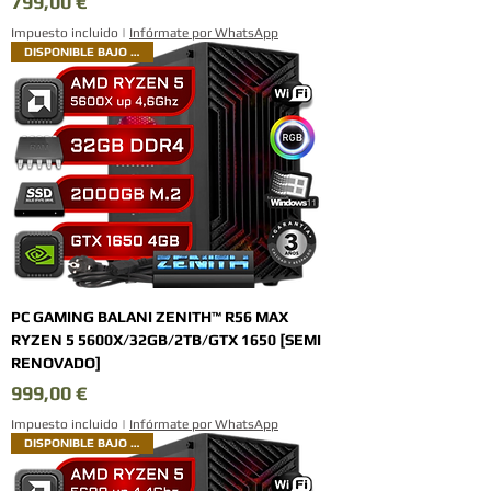
Precio
799,00 €
Impuesto incluido
|
Infórmate por WhatsApp
DISPONIBLE BAJO PEDIDO
PC GAMING BALANI ZENITH™ R56 MAX
RYZEN 5 5600X/32GB/2TB/GTX 1650 [SEMI
RENOVADO]
Precio
999,00 €
Impuesto incluido
|
Infórmate por WhatsApp
DISPONIBLE BAJO PEDIDO