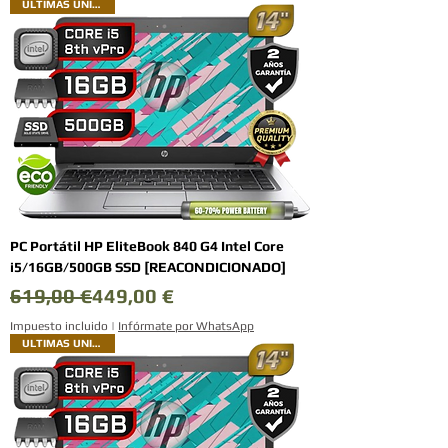
ULTIMAS UNIDADES
PC Portátil HP EliteBook 840 G4 Intel Core
i5/16GB/500GB SSD [REACONDICIONADO]
Precio
Precio de oferta
619,00 €
449,00 €
Impuesto incluido
|
Infórmate por WhatsApp
ULTIMAS UNIDADES