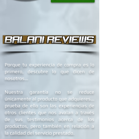
Porque tu experiencia de compra es lo
primero, descubre lo que dicen de
nosotros...
Nuestra garantía no se reduce
únicamente al producto que adquieres...
prueba de ello son las experiencias de
otros clientes que nos avalan a través
de sus testimonios acerca de los
productos, pero también en relación a
la calidad del servicio prestado.