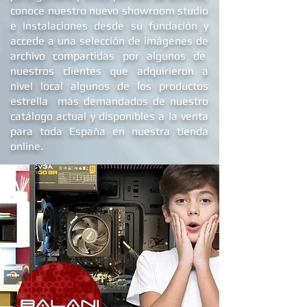
conoce nuestro nuevo showroom studio
e
instalaciones
desde su fundación y
accede a una selección de imágenes de
archivo compartidas por algunos de
nuestros clientes que adquirieron a
nivel local algunos de los productos
estrella más demandados de nuestro
catálogo actual y disponibles a la venta
para toda España en nuestra tienda
online.