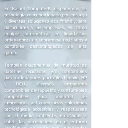
®
En Balani Computer
disponemos de
tecnología reacondicionada por encargo
y diversas soluciones eco-friendly para
particulares y las empresas, así como
equipos informáticos en liquidación,
ordenadores de
sobremesa reciclados
y
portátiles descatalogados de alta
gama.
También disponemos de multitud de
baterías recicladas y/o compatibles
para ordenadores portátiles Lenovo, HP
y DELL
, diversos cargadores
compatibles de repuest
o y c
onsumibles
compatibles para multitud de
impresoras, así como otras soluciones
tecnológicas accesibles y respetuosas
con el medio ambiente, enfocadas a
cubrir las necesidades en el entorno
académico y/o profesional, destinadas