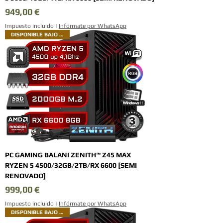
Precio
949,00 €
Impuesto incluido
|
Infórmate por WhatsApp
DISPONIBLE BAJO PEDIDO
PC GAMING BALANI ZENITH™ Z45 MAX
RYZEN 5 4500/32GB/2TB/RX 6600 [SEMI
RENOVADO]
Precio
999,00 €
Impuesto incluido
|
Infórmate por WhatsApp
DISPONIBLE BAJO PEDIDO