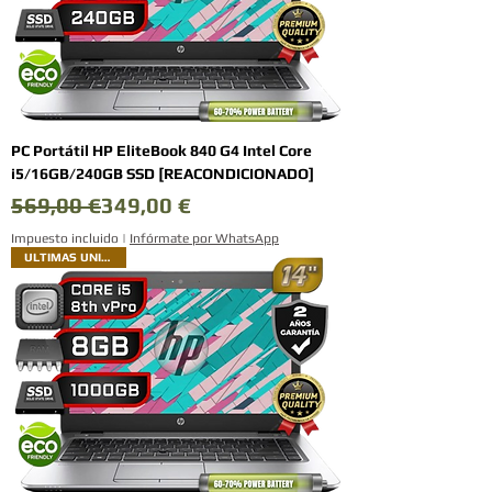
PC Portátil HP EliteBook 840 G4 Intel Core
i5/16GB/240GB SSD [REACONDICIONADO]
Precio
Precio de oferta
569,00 €
349,00 €
Impuesto incluido
|
Infórmate por WhatsApp
ULTIMAS UNIDADES