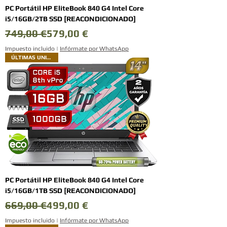
PC Portátil HP EliteBook 840 G4 Intel Core
i5/16GB/2TB SSD [REACONDICIONADO]
Precio
Precio de oferta
749,00 €
579,00 €
Impuesto incluido
|
Infórmate por WhatsApp
ÚLTIMAS UNIDADES
PC Portátil HP EliteBook 840 G4 Intel Core
i5/16GB/1TB SSD [REACONDICIONADO]
Precio
Precio de oferta
669,00 €
499,00 €
Impuesto incluido
|
Infórmate por WhatsApp