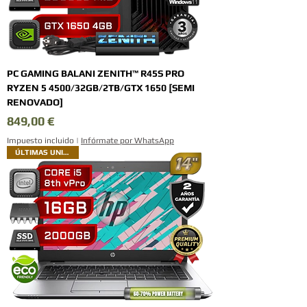
PC GAMING BALANI ZENITH™ R45S PRO
RYZEN 5 4500/32GB/2TB/GTX 1650 [SEMI
RENOVADO]
Precio
849,00 €
Impuesto incluido
|
Infórmate por WhatsApp
ÚLTIMAS UNIDADES