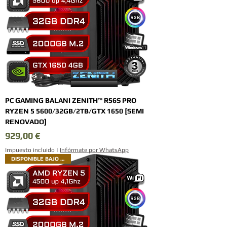
PC GAMING BALANI ZENITH™ R56S PRO
RYZEN 5 5600/32GB/2TB/GTX 1650 [SEMI
RENOVADO]
Precio
929,00 €
Impuesto incluido
|
Infórmate por WhatsApp
DISPONIBLE BAJO PEDIDO