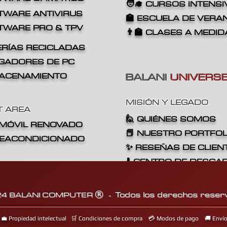
🧑‍🎓 CURSOS INTENS
TWARE ANTIVIRUS
🏫 ESCUELA DE VERA
FTWARE PRO & TPV
👨‍🏫
CLASES A MEDID
ERÍAS RECICLADAS
RGADORES DE PC
BALANI
UNIVERS
MACENAMIENTO
MISIÓN Y LEGADO
T AREA
🙋
QUIÉNES SOMOS
/ MÓVIL RENOVADO
📕 NUESTRO PORTFOL
 REACONDICIONADO
✨ RESEÑAS DE CLIEN
⬇️ CENTRO DE DESCA
📔 BLOG DE INFORMÁ
Todo
s los dere
cho
s reser
4 BALANI COMPUT
ER
®
-
________________________________________________________
💼 Propiedad intelectual
🛒 Condiciones de compra
💳 Modos de pago
🚚 Enví