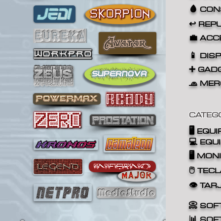
🩸 CO
↩️ REP
💼 ACC
📱 DIS
➕ GAD
🧢 ME
CATEG
🖥️
EQUI
💻 EQU
🖥️ MON
🖱️ TE
👁️ TA
📀 SO
📊 SO