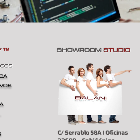
SHOWROOM
STUDIO
Y
™
ICOS
ICA
IVOS
IA
L
C/ Serrablo 58A | Oficinas
G