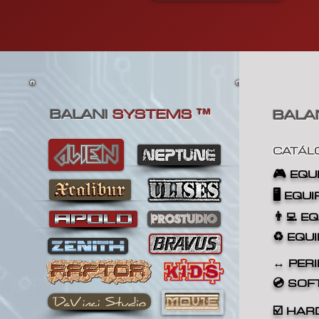
BALANI
SYSTEMS
BALA
™
CATÁL
🎮
EQU
🖥️ EQU
👨‍💻 E
♻️ EQU
↔️ PERI
💿 SO
☑️
HAR