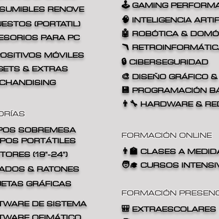
🕹️ GAMING PERFORM
NSUMIBLES RENOVE
🧠 INTELIGENCIA ARTIF
UESTOS (PORTATIL)
🤖 ROBÓTICA & DOMÓ
ESORIOS PARA PC
🪃 RETROINFORMÁTIC
POSITIVOS MÓVILES
🔒 CIBERSEGURIDAD
GETS & EXTRAS
🎨 DISEÑO GRÁFICO &
RCHANDISING
💾
PROGRAMACIÓN B
👨‍🔧
HARDWARE & RE
ORÍAS
POS
SOBREMESA
FORMACIÓN ONLINE
IPOS
PORTÁTILES
👨‍🏫
CLASES A MEDID
ITORES (19"-24")
🧑‍🎓 CURSOS INTENS
CLADOS & RATONES
RJETAS GRÁFICAS
FORMACIÓN PRESENC
FTWARE DE SISTEMA
🎒
EXTRAESCOLARES
FTWARE OFIMÁTICO