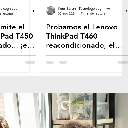
go cognitivo
Sunil Balani | Tecnólogo cognitivo
e lectura
30 ago 2024
7 min de lectura
mite el
Probamos el Lenovo
kPad T450
ThinkPad T460
do... ¡es
reacondicionado, el
que
portátil ideal para
estudiantes y
profesionales