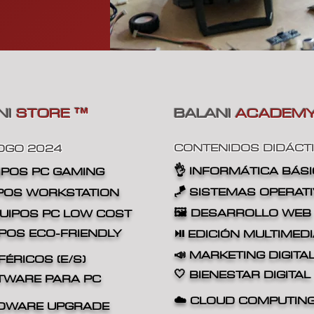
NI
STORE
BALANI
ACADEM
™
CONTENIDOS DIDÁCT
OGO 2024
👌
INFORMÁTICA BÁS
IPOS
PC GAMING
🪁 SISTEMAS OPERAT
IPOS
WORKSTATION
🖼️ DESARROLLO WEB
QUIPOS
PC LOW COST
IPOS
ECO-FRIENDLY
⏯️ EDICIÓN MULTIMED
📣 MARKETING DIGITA
FÉRICOS (E/S)
🤍 BIENESTAR DIGITAL
FTWARE PARA PC
☁️ CLOUD COMPUTIN
DWARE UPGRADE