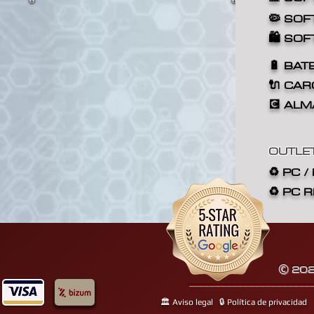
🦠 SOF
🛍️ SO
🔋 BAT
🔌 CA
💽 AL
OUTLE
♻️ PC 
♻️ PC
202
©
______________________
🏛️ Aviso legal
🔒 Política de privacidad