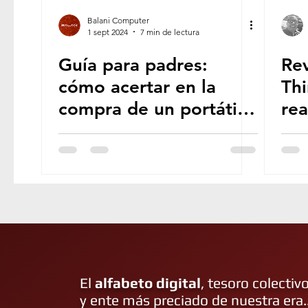
APLICACIONES MÓVILES
RETROINFOR
Balani Computer
1 sept 2024
7 min de lectura
Guía para padres:
Re
GUÍAS DIDÁCTICAS
CURSOS & TUTORI
cómo acertar en la
Th
compra de un portátil
rea
SUSCRIPCIONES
EVENTOS
MUNDO
para el colegio
est
sa
TRANSFORMACIÓN DIGITAL
DISEÑO G
MARKETING DIGITAL
COMERCIO ELECT
El
alfabeto digital
, tesoro colectiv
y ente más preciado de nuestra era..