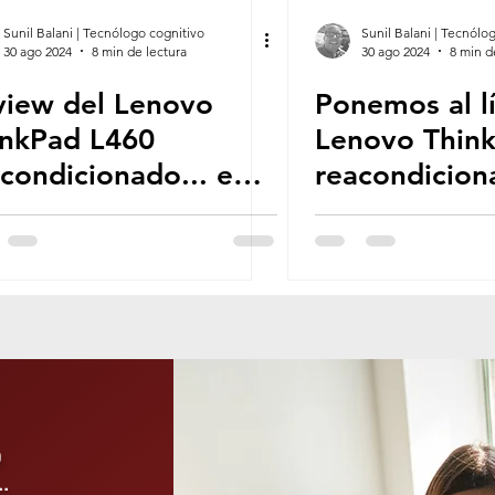
MÁTICA
ALFABETIZACIÓN DIGITAL
Sunil Balani | Tecnólogo cognitivo
Sunil Balani | Tecnólo
30 ago 2024
8 min de lectura
30 ago 2024
8 min d
view del Lenovo
Ponemos al lí
ALES
LIBROS & MANUALES
PODCASTING
inkPad L460
Lenovo Thin
condicionado... en
reacondiciona
 ACADÉMICO
EMPRENDIMIENTO DIGITAL
e caso, lo barato
mejor de lo 
le bueno
creíamos!
RÁFICO
DESARROLLO WEB
RÓNICO
TECNOLOGÍA SOSTENIBLE
o
.