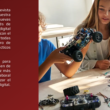
revista
uestra
uevas
vés de
igital
con el
 todas
tro de
cticos
s para
sen de
ez más
aboral
zar el
igital.