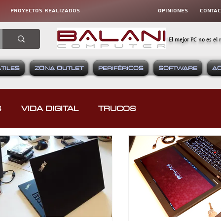
proyectos realizados
OPINIONES
CONta
"El mejor PC no es el 
TILES
ZONA OUTLET
PERIFÉRICOS
SOFTWARE
A
S
VIDA DIGITAL
TRUCOS
RATIVAS
HARDWARE
SOFTWARE
EOJUEGOS
DISPOSITIVOS MÓVILES