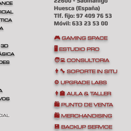
22600 - Sabiñánigo
ANCE
Huesca (España
)
ICIAL
Tlf. fijo: 97 409 76 53
TICA
Móvil: 633 23 53 00
A
🎮 GAMING SPACE
 3D
🖥️ ESTUDIO PRO
ÁSICA
🧑‍💻 CONSULTORIA
DES
👨‍🔧 SOPORTE IN SITU
⚙️ UPGRADE LABS
A
👨‍🏫 AULA & TALLER
IVOS
🛍️ PUNTO DE VENTA
🛍️ MERCHANDISING
IAL
💾 BACKUP SERVICE