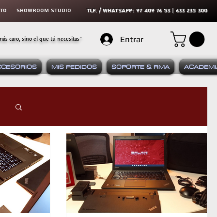
cto
SHOWROOM STUDIO
tLF. / WHATSAPP: 97 409 76 53 | 633 235 300
más caro, sino el que tú necesitas"
Entrar
CCESORIOS
MIS PEDIDOS
SOPORTE & RMA
ACADEMI