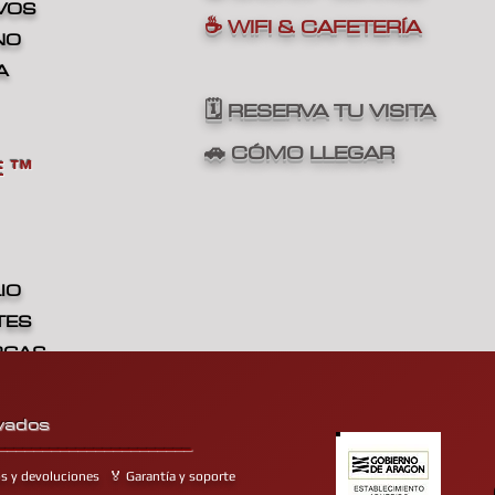
IVOS
☕ WIFI & CAFETERÍA
NO
A
🗓️ RESERVA TU VISITA
🚗 CÓMO LLEGAR
E
™
IO
TES
RGAS
TICA
vados
______________________
os y devoluciones
🏅 Garantía y soporte