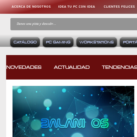
ACERCA DE NOSOTROS
IDEA TU PC CON IDEA
CLIENTES FELICES
CATÁLOGO
PC GAMING
WORKSTATIONS
PORTÁ
NOVEDADES
ACTUALIDAD
TENDENCIA
HARDWARE
SOFTWARE
CONSOLA
APLICACIONES MÓVILES
RETROINFOR