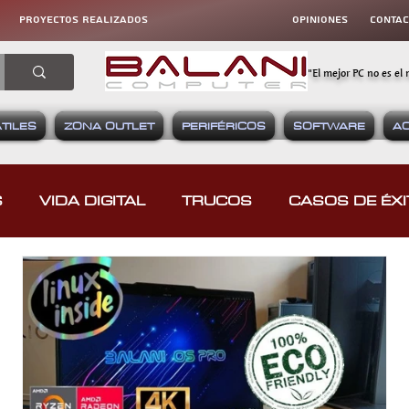
proyectos realizados
OPINIONES
CONta
"El mejor PC no es el 
TILES
ZONA OUTLET
PERIFÉRICOS
SOFTWARE
A
S
VIDA DIGITAL
TRUCOS
CASOS DE ÉXI
S
EQUIPOS GAMING
VIDEOJUEGOS
DI
MÁTICA
ALFABETIZACIÓN DIGITAL
GUÍAS D