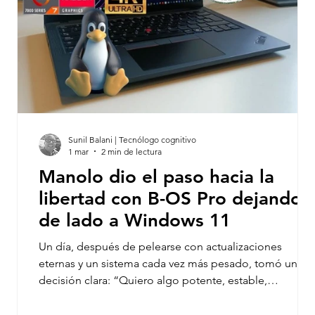
SUSCRIPCIONES
EVENTOS
MUNDO ACA
RÁFICO
DESARROLLO WEB
MARKETING DIG
Sunil Balani | Tecnólogo cognitivo
1 mar
2 min de lectura
Manolo dio el paso hacia la
que
libertad con B-OS Pro dejando
s.
de lado a Windows 11
a
Un día, después de pelearse con actualizaciones
a
eternas y un sistema cada vez más pesado, tomó una
decisión clara: “Quiero algo potente, estable,
ecológico… y que funcione perfecto con Linux.”