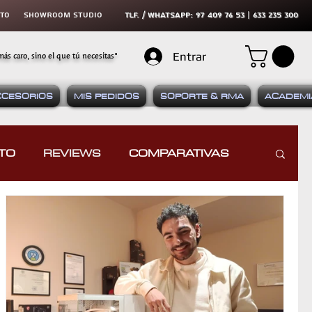
cto
SHOWROOM STUDIO
tLF. / WHATSAPP: 97 409 76 53 | 633 235 300
más caro, sino el que tú necesitas"
Entrar
CCESORIOS
MIS PEDIDOS
SOPORTE & RMA
ACADEMI
TO
REVIEWS
COMPARATIVAS
SPOSITIVOS MÓVILES
IDÁCTICAS
CURSOS & TUTORIALES