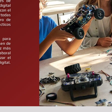
vés de
igital
con el
 todas
tro de
cticos
s para
sen de
ez más
aboral
zar el
igital.