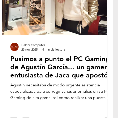
DÉMICO
EMPRENDIMIENTO DIGITAL
ITAL
COMERCIO ELECTRÓNICO
Balani Computer
23 nov 2025
4 min de lectura
Pusimos a punto el PC Gaming
de Agustín García... un gamer
entusiasta de Jaca que apostó
por una RTX 5080
Agustín necesitaba de modo urgente asistencia
especializada para corregir varias anomalías en su PC
Gaming de alta gama, así como realizar una puesta a
punto integral y la gestión del cableado desde cero en
su espectacular gabinete tipo pecera de la firma
Corsair. Hoy compartimos la experiencia de Agustín, un