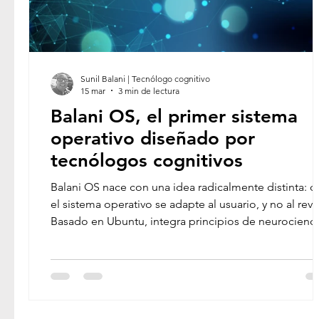
LIBROS & MANUALES
PODCASTING
TRANSFORMACIÓN DIGITAL
DISEÑO G
Sunil Balani | Tecnólogo cognitivo
15 mar
3 min de lectura
Balani OS, el primer sistema
TECNOLOGÍA SOSTENIBLE
operativo diseñado por
tecnólogos cognitivos
Balani OS nace con una idea radicalmente distinta: 
el sistema operativo se adapte al usuario, y no al revé
Basado en Ubuntu, integra principios de neurocienci
cognitiva, análisis de experiencia de usuario (UX) y
entrenamiento tecnológico para crear una informátic
más humana, intuitiva y eficiente.