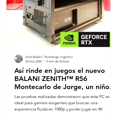
que
ta
Sunil Balani | Tecnólogo cognitivo
30 ene 2025
5 min de lectura
Así rinde en juegos el nuevo
BALANI ZENITH™ R56
Montecarlo de Jorge, un niño
gamer de Huesca
Las pruebas realizadas demostraron que este PC es
ideal para gamers exigentes que buscan una
experiencia fluida en 1080p y poder jugar en 4K