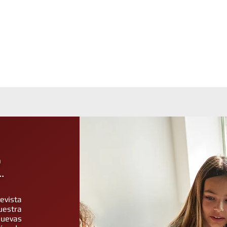
o
.
revista
uestra
uevas