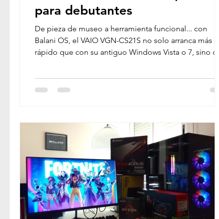
para debutantes
De pieza de museo a herramienta funcional... con
Balani OS, el VAIO VGN-CS21S no solo arranca más
rápido que con su antiguo Windows Vista o 7, sino 
además puede navegar, reproducir vídeos HD y
ejecutar tareas ofimáticas sin esfuerzo. Este proyecto
demuestra que la tecnología no caduca, solo necesi
una segunda oportunidad.