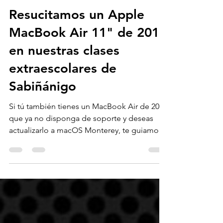
Sunil Balani | Tecnólogo cognitivo
13 oct 2024
8 min de lectura
VIDA DIGITAL
Resucitamos un Apple
MacBook Air 11" de 2015
en nuestras clases
extraescolares de
Sabiñánigo
Si tú también tienes un MacBook Air de 2015
que ya no disponga de soporte y deseas
actualizarlo a macOS Monterey, te guiamos
paso a paso.