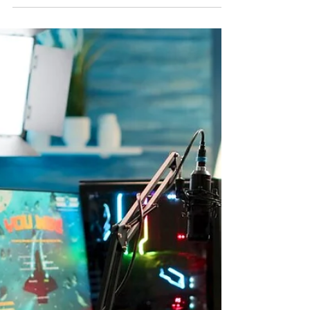
ACTUALIDAD
Los mejores ordenadores
PC Gaming para gamers
debutantes desde 299 €
Juega a Minecraft, Roblox, Fortnite, CSGO,
LoL, GTA V y muchos más.