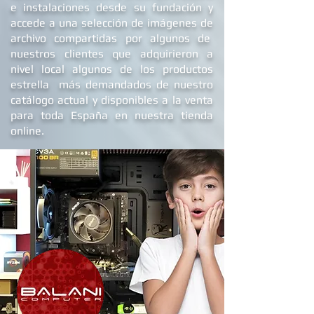
para gamers y otros perfiles de usuario,
conoce nuestro nuevo showroom studio
e
instalaciones
desde su fundación y
accede a una selección de imágenes de
archivo compartidas por algunos de
nuestros clientes que adquirieron a
nivel local algunos de los productos
estrella más demandados de nuestro
catálogo actual y disponibles a la venta
para toda España en nuestra tienda
online.