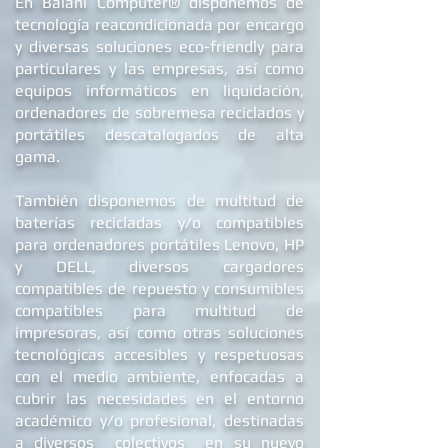
®
En Balani Computer
disponemos de
tecnología reacondicionada por encargo
y diversas soluciones eco-friendly para
particulares y las empresas, así como
equipos informáticos en liquidación,
ordenadores de
sobremesa reciclados
y
portátiles descatalogados de alta
gama.
También disponemos de multitud de
baterías recicladas y/o compatibles
para ordenadores portátiles Lenovo, HP
y DELL
, diversos cargadores
compatibles de repuest
o y c
onsumibles
compatibles para multitud de
impresoras, así como otras soluciones
tecnológicas accesibles y respetuosas
con el medio ambiente, enfocadas a
cubrir las necesidades en el entorno