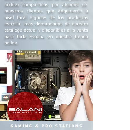
e
instalaciones
desde su fundación y
accede a una selección de imágenes de
archivo compartidas por algunos de
nuestros clientes que adquirieron a
nivel local algunos de los productos
estrella más demandados de nuestro
catálogo actual y disponibles a la venta
para toda España en nuestra tienda
online.