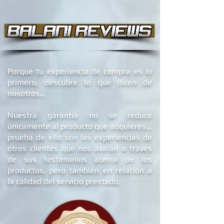
Porque tu experiencia de compra es lo
primero, descubre lo que dicen de
nosotros...
Nuestra garantía no se reduce
únicamente al producto que adquieres...
prueba de ello son las experiencias de
otros clientes que nos avalan a través
de sus testimonios acerca de los
productos, pero también en relación a
la calidad del servicio prestado.