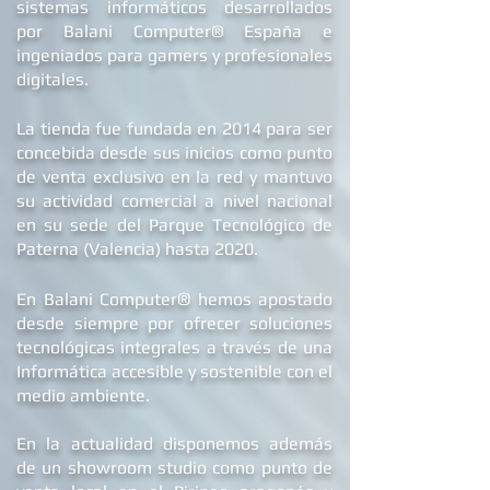
B
alani Store™ es la tienda online de
sistemas informáticos desarrollados
por Balani Computer® España
e
ingeniados para gamers y profesionales
digitales.
La tienda fue fundada en 2014 para ser
concebida desde sus inicios como punto
de venta exclusivo en la red y mantuvo
su actividad comercial a nivel nacional
en su sede d
el Parque Tecnológico de
Paterna (Valencia) hasta 2020.
®
En Balani Computer
hemos apostado
desde siempre
por ofrecer soluciones
tecnológicas integrales a través de una
Informática accesible y sostenible con el
medio ambiente.
En la actualidad dis
ponemos además