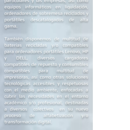
y diversas soluciones eco-friendly para
particulares y las empresas, así como
equipos informáticos en liquidación,
ordenadores de
sobremesa reciclados
y
portátiles descatalogados de alta
gama.
También disponemos de multitud de
baterías recicladas y/o compatibles
para ordenadores portátiles Lenovo, HP
y DELL
, diversos cargadores
compatibles de repuest
o y c
onsumibles
compatibles para multitud de
impresoras, así como otras soluciones
tecnológicas accesibles y respetuosas
con el medio ambiente, enfocadas a
cubrir las necesidades en el entorno
académico y/o profesional, destinadas
a diversos colectivos en su nuevo
proceso de alfabetizació
n y/o