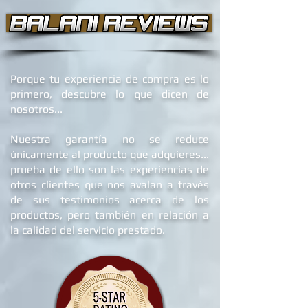
Porque tu experiencia de compra es lo
primero, descubre lo que dicen de
nosotros...
Nuestra garantía no se reduce
únicamente al producto que adquieres...
prueba de ello son las experiencias de
otros clientes que nos avalan a través
de sus testimonios acerca de los
productos, pero también en relación a
la calidad del servicio prestado.