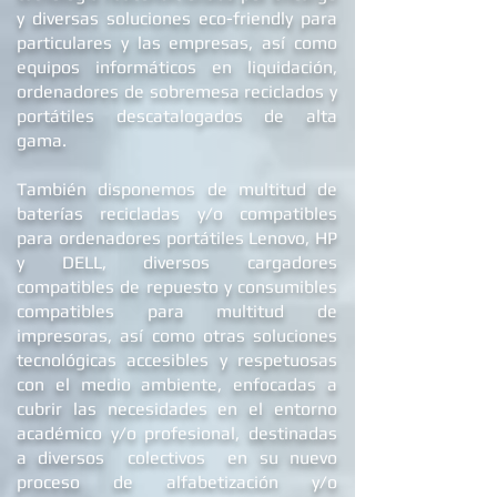
®
En Balani Computer
disponemos de
tecnología reacondicionada por encargo
y diversas soluciones eco-friendly para
particulares y las empresas, así como
equipos informáticos en liquidación,
ordenadores de
sobremesa reciclados
y
portátiles descatalogados de alta
gama.
También disponemos de multitud de
baterías recicladas y/o compatibles
para ordenadores portátiles Lenovo, HP
y DELL
, diversos cargadores
compatibles de repuest
o y c
onsumibles
compatibles para multitud de
impresoras, así como otras soluciones
tecnológicas accesibles y respetuosas
con el medio ambiente, enfocadas a
cubrir las necesidades en el entorno
académico y/o profesional, destinadas