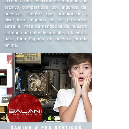
e
instalaciones
desde su fundación y
accede a una selección de imágenes de
archivo compartidas por algunos de
nuestros clientes que adquirieron a
nivel local algunos de los productos
estrella más demandados de nuestro
catálogo actual y disponibles a la venta
para toda España en nuestra tienda
online.