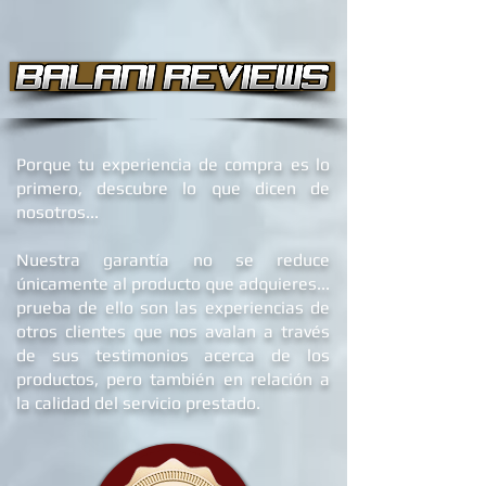
Porque tu experiencia de compra es lo
primero, descubre lo que dicen de
nosotros...
Nuestra garantía no se reduce
únicamente al producto que adquieres...
prueba de ello son las experiencias de
otros clientes que nos avalan a través
de sus testimonios acerca de los
productos, pero también en relación a
la calidad del servicio prestado.