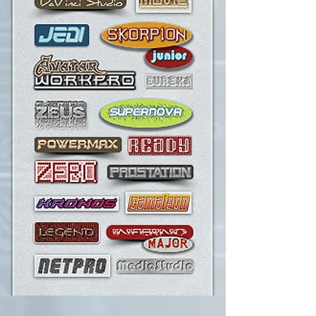
TRES PLAZOS
A través de PayPal
DISPONIBILIDAD
NO
PLAZO
3-5 días
(ENTREGA)
(laborables)
GARANTÍA
36 MESES (gratis)
Extendida
(opcional)
LO QUE SI CUBRE
Defectos de fábrica
en componentes
y el ensamblaje
LO QUE NO CUBRE
Daño accidental
Averías por
desgaste
Upgrade sin