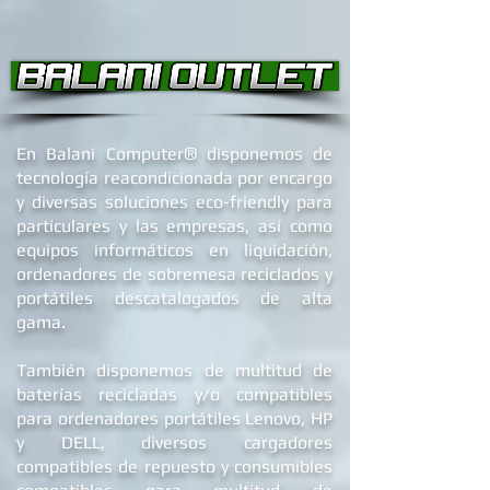
permiso
Reparaciones
ajenas
Uso inadecuado
SOPORTE
SYSTEM DRIVERS
®
En Balani Computer
disponemos de
OFICIAL
tecnología reacondicionada por encargo
y diversas soluciones eco-friendly para
particulares y las empresas, así como
equipos informáticos en liquidación,
ordenadores de
sobremesa reciclados
y
portátiles descatalogados de alta
gama.
También disponemos de multitud de
baterías recicladas y/o compatibles
para ordenadores portátiles Lenovo, HP
y DELL
, diversos cargadores
compatibles de repuest
o y c
onsumibles