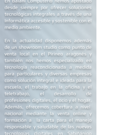
®
En Balani Computer
hemos apostado
solución no tendrá ningún coste pero en
desde siempre
por ofrecer soluciones
mATX
/ mITX
caso contrario, nuestro equipo enviará un
tecnológicas integrales a través de una
presupuesto al cliente para que pueda tomar
S.O INCLUIDO
Windows 11 (de
Informática accesible y sostenible con el
una decisión. En el presupuesto aparecerán
serie)
medio ambiente.
los gastos relativos a la posible reparación,
Windows 10
así como los gastos de envío de ida y vuelta
(elegible)
En la actualidad dis
ponemos además
generados. Si el cliente opta por no reparar,
de un showroom studio como punto de
los gastos de envío generados deberán ser
SOFTWARE
Antivirus gratuito
venta local en el Pirineo aragonés y
abonados para poder recibir su PC de vuelta.
EXTRA
LibreOffice
también nos hemos especializado en
Steam
tecnología reacondicionada a medida
Por último, debemos aclarar que si la
Lector de PDF
para particulares y diversas empresas
distancia fuera un problema para el cliente,
Google Chrome
como solución integral e ideada para la
nuestro equipo valoraría de antemano la
Descompresor
escuela, el trabajo en la oficina y el
incidencia de modo telemático e intentando
Reproductor VLC
teletrabajo, el desarrollo de
ofrecer una solución lo más práctica y
profesiones digitales, el ocio y el hogar.
sencilla para el cliente.
COMPATIBILIDAD
S.O compatibles:
Además, ofrecemos
cobertura a nivel
Windows 10 y 11
nacional mediante la venta online y
Linux
formación a la carta para el manejo
responsable y saludable de las nuevas
CPU's compatibles
tecnologías digitales en Sabiñánigo
RAM compatible