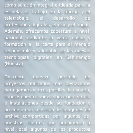
distancia fuera un problema para el cliente,
mATX
/ mITX
como solución integral e ideada para la
nuestro equipo valoraría de antemano la
escuela, el trabajo en la oficina y el
incidencia de modo telemático e intentando
S.O INCLUIDO
Windows 10 (de
teletrabajo, el desarrollo de
ofrecer una solución lo más práctica y
serie)
profesiones digitales, el ocio y el hogar.
sencilla para el cliente.
Windows 11
Además, ofrecemos
cobertura a nivel
(elegible)
nacional mediante la venta online y
formación a la carta para el manejo
SOFTWARE
Antivirus gratuito
responsable y saludable de las nuevas
EXTRA
LibreOffice
tecnologías digitales en Sabiñánigo
Steam
(Huesca).
Lector de PDF
Google Chrome
Descubre nuestro portfolio de
Descompresor
Reproductor VLC
proyectos realizados más destacados
para gamers y otros perfiles de usuario,
COMPATIBILIDAD
S.O compatibles:
conoce nuestro nuevo showroom studio
Windows 10 y 11
e
instalaciones
desde su fundación y
Linux
accede a una selección de imágenes de
archivo compartidas por algunos de
CPU's compatibles
nuestros clientes que adquirieron a
RAM compatible
nivel local algunos de los productos