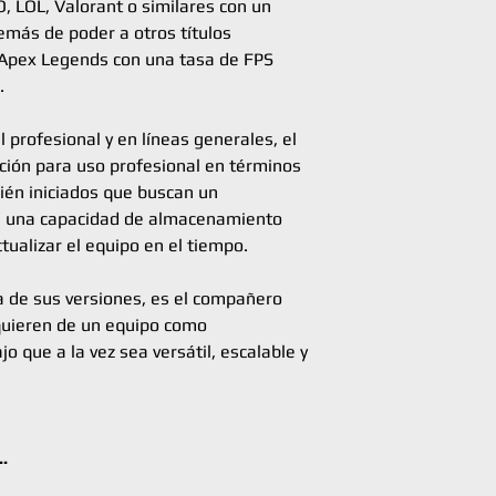
, LOL, Valorant o similares con un
problema para el clie
emás de poder a otros títulos
antemano la incidenc
 Apex Legends con una tasa de FPS
ofrecer una solución l
.
cliente.
 profesional y en líneas generales, el
ción para uso profesional en términos
S.O INCLUIDO
ién iniciados que buscan un
, una capacidad de almacenamiento
SOFTWARE EXTRA
ctualizar el equipo en el tiempo.
a de sus versiones, es el compañero
quieren de un equipo como
o que a la vez sea versátil, escalable y
COMPATIBILIDAD
.