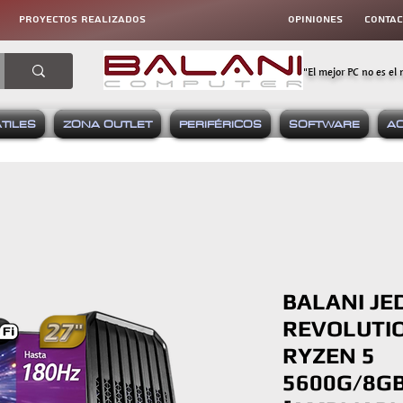
proyectos realizados
OPINIONES
CONta
"El mejor PC no es el 
TILES
ZONA OUTLET
PERIFÉRICOS
SOFTWARE
A
BALANI JE
REVOLUTI
RYZEN 5
5600G/8G