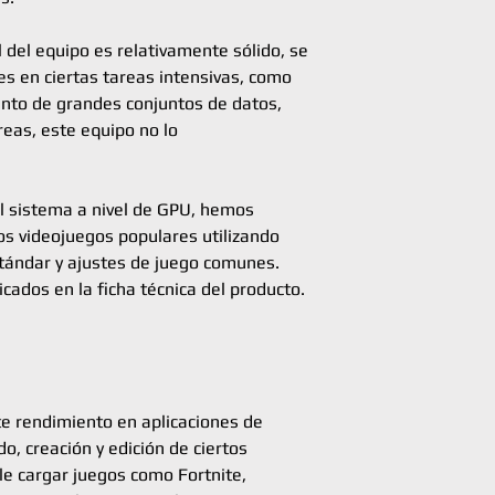
transferencia o ingre
FUENTE DE PODER
dudas al respecto).
Para los equipos en g
del equipo es relativamente sólido, se
la factura de compra y
Puedes hacer tu pedid
electrónico contact
s en ciertas tareas intensivas, como
finalizarlo a través d
formular su consulta 
nto de grandes conjuntos de datos,
con nosotros a travé
o avería.
reas, este equipo no lo
aunque si lo prefiere
enviándonos un mensaj
Los gastos de envío d
CONEXIONES
teléfono/WhatsApp 63
los primeros 30 días t
el sistema a nivel de GPU, hemos
correo electrónico 
opta por hacer uso de
os videojuegos populares utilizando
En caso de que la inci
stándar y ajustes de juego comunes.
limitada, la reparaci
cados en la ficha técnica del producto.
pero en caso contrari
presupuesto al clien
decisión. En el presu
relativos a la posible
envío de ida y vuelta 
te rendimiento en aplicaciones de
reparar, los gastos d
SYSTEM UPGRADE
abonados para poder r
o, creación y edición de ciertos
ble cargar juegos como Fortnite,
Por último, debemos a