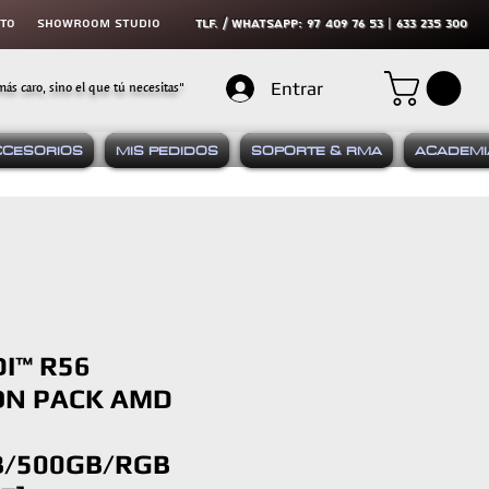
cto
SHOWROOM STUDIO
tLF. / WHATSAPP: 97 409 76 53 | 633 235 300
más caro, sino el que tú necesitas"
Entrar
CCESORIOS
MIS PEDIDOS
SOPORTE & RMA
ACADEMI
DI™ R56
ON PACK AMD
B/500GB/RGB