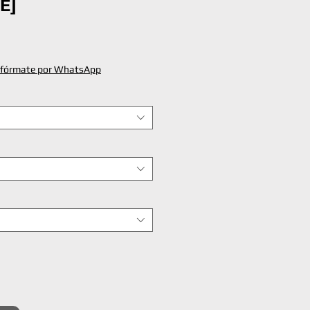
E]
ecio
nfórmate por WhatsApp