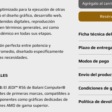
Agrégalo al carri
ptimizado para la ejecución de otras
 el diseño gráfico, desarrollo web,
Resérv
enidos digitales, reproducción
 en términos generales, así como
cadémico en todas sus etapas.
Ficha técnica de
ión perfecta entre potencia y
MARCA
Plazo de entreg
promedio, diseñado específicamente
GAMA
El plazo de entrega p
las necesidades.
Modos de pago
días laborables
(inclu
SERIE
software, chequeo, co
Este producto se pue
producto se envía po
Envío del produc
ALES
tarjeta VISA / Master
MODELO
número de seguimiento 
formulario de pedido 
En el caso de existir 
El envío para este pr
tienes incluso la opc
d:
El JEDI™ R56 de Balani Computer®
Condiciones de 
CATEGORÍA
stock en cualquiera d
abona de modo íntegr
intereses.
tes de primeras marcas, compatibles a
serie en el equipo o e
web, por teléfono o p
Este producto se ofre
TIPO DE PC
avisamos al cliente c
mponentes como gráficas dedicadas de
cualquier provincia 
Política de devo
También es posible rea
al tratarse de un pr
de sustituir el compo
Canarias, Ceuta y Meli
ores AMD de gama superior.
mediante Bizum, tran
garantiza el funcion
FINALIDADES
(marca y modelo segú
El cliente dispone de 