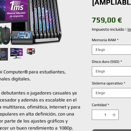
[AMPLIABL
Pr
759,00 €
Impuesto incluido
|
I
Memoria RAM
*
Elegir
Disco duro (SSD)
*
ni Computer® para estudiantes,
Elegir
ales digitales.
Sistema operativo
*
 debutantes o jugadores casuales ya
Elegir
cesador y además es escalable en el
Cantidad
*
 multitarea, ofimática, Internet y para
opulares en alta definición, con una
r parte de los ajustes gráficos y
ecer un buen rendimiento a 1080p.